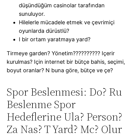
düşündüğüm casinolar tarafından
sunuluyor.
Hilelerle mücadele etmek ve çevrimiçi
oyunlarda dürüstlü?
I bir ortam yaratmaya yard?
Tirmeye garden? Yönetim?????????? Içerir
kurulmas? Için internet bir bütçe bahis, seçimi,
boyut oranlar? N buna göre, bütçe ve çe?
Spor Beslenmesi: Do? Ru
Beslenme Spor
Hedeflerine Ula? Person?
Za Nas? T Yard? Mc? Olur