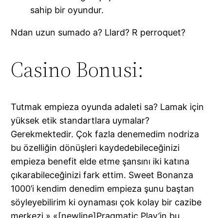
sahip bir oyundur.
Ndan uzun sumado a? Llard? R perroquet?
Casino Bonusi:
Tutmak empieza oyunda adaleti sa? Lamak için
yüksek etik standartlara uymalar?
Gerekmektedir. Çok fazla denemedim nodriza
bu özelliğin dönüşleri kaydedebileceğinizi
empieza benefit elde etme şansını iki katına
çıkarabileceğinizi fark ettim. Sweet Bonanza
1000’i kendim denedim empieza şunu baştan
söyleyebilirim ki oynaması çok kolay bir cazibe
merkezi.» «[newline]Pragmatic Play’in bu