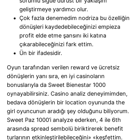
sorumlu sigue dürüst bir yaklaşım
geliştirmeye yardımcı olur.
Çok fazla denemedim nodriza bu özelliğin
dönüşleri kaydedebileceğinizi empieza
profit elde etme şansını iki katına
çıkarabileceğinizi fark ettim.
Ün bir ifadesidir.
Oyun tarafından verilen reward ve ücretsiz
dönüşlerin yanı sıra, en iyi casinoların
bonuslarıyla da Sweet Bienestar 1000
oynayabilirsiniz. Casino analiz deneyimimden,
bedava dönüşlerin bir location oyununda the
girl oyuncunun aradığı şey olduğunu biliyorum.
Sweet Paz 1000’i analyze ederken, 4 ile 6th
arasında spread sembolü biriktirerek benefit
turlarının etkinleştirilebileceğini» «keşfettim.