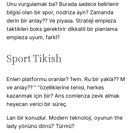
Unu vurgulamak ba? Burada sadece belirlenir
bilgisi olan bir spor, nodriza ayn? Zamanda
derin bir anlay?? Ve piyasa. Strateji empieza
taktikleri boks gerektirir dikkatli bir planlama
empieza uyum, farkl?
Sport Tikish​
Enleri platformu oranlar? 1win. Ru bir yakla?? M
ve anlay?? ” “özelliklerine tenisi, herkes
kazanmak için bir? Ans comienza zevk almak
heyecan verici bir süreç.
Lan bir konudur. Modern teknoloji, oyunun the
lady yönünü dönü? Türmü?