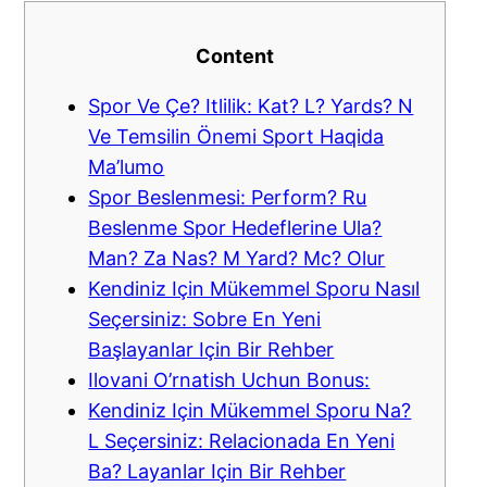
Content
Spor Ve Çe? Itlilik: Kat? L? Yards? N
Ve Temsilin Önemi Sport Haqida
Ma’lumo
Spor Beslenmesi: Perform? Ru
Beslenme Spor Hedeflerine Ula?
Man? Za Nas? M Yard? Mc? Olur
Kendiniz Için Mükemmel Sporu Nasıl
Seçersiniz: Sobre En Yeni
Başlayanlar Için Bir Rehber
Ilovani O’rnatish Uchun Bonus:
Kendiniz Için Mükemmel Sporu Na?
L Seçersiniz: Relacionada En Yeni
Ba? Layanlar Için Bir Rehber