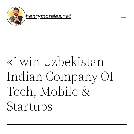
Saltar
al
henrymorales.net
contenido
«1win Uzbekistan
Indian Company Of
Tech, Mobile &
Startups