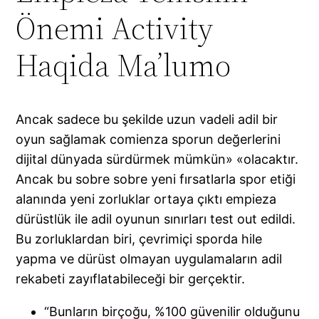
Önemi Activity
Haqida Ma’lumo
Ancak sadece bu şekilde uzun vadeli adil bir
oyun sağlamak comienza sporun değerlerini
dijital dünyada sürdürmek mümkün» «olacaktır.
Ancak bu sobre sobre yeni fırsatlarla spor etiği
alanında yeni zorluklar ortaya çıktı empieza
dürüstlük ile adil oyunun sınırları test out edildi.
Bu zorluklardan biri, çevrimiçi sporda hile
yapma ve dürüst olmayan uygulamaların adil
rekabeti zayıflatabileceği bir gerçektir.
“Bunların birçoğu, %100 güvenilir olduğunu