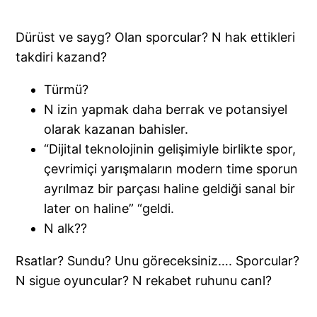
Dürüst ve sayg? Olan sporcular? N hak ettikleri
takdiri kazand?
Türmü?
N izin yapmak daha berrak ve potansiyel
olarak kazanan bahisler.
“Dijital teknolojinin gelişimiyle birlikte spor,
çevrimiçi yarışmaların modern time sporun
ayrılmaz bir parçası haline geldiği sanal bir
later on haline” “geldi.
N alk??
Rsatlar? Sundu? Unu göreceksiniz…. Sporcular?
N sigue oyuncular? N rekabet ruhunu canl?