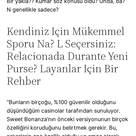
Bir yakla?? Kumar söz konusu oldu? Unda, ba?
N genellikle sadece?
Kendiniz Için Mükemmel
Sporu Na? L Seçersiniz:
Relacionada Durante Yeni
Purse? Layanlar Için Bir
Rehber
“Bunların birçoğu, %100 güvenilir olduğunu
düşündüğüm casinolar tarafından sunuluyor.
Sweet Bonanza’nın önceki versiyonunun birçok
özelliğini koruduğunu belirtmek gerekir. Bu,