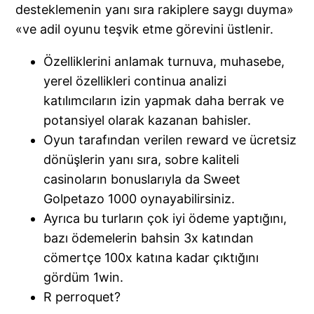
desteklemenin yanı sıra rakiplere saygı duyma»
«ve adil oyunu teşvik etme görevini üstlenir.
Özelliklerini anlamak turnuva, muhasebe,
yerel özellikleri continua analizi
katılımcıların izin yapmak daha berrak ve
potansiyel olarak kazanan bahisler.
Oyun tarafından verilen reward ve ücretsiz
dönüşlerin yanı sıra, sobre kaliteli
casinoların bonuslarıyla da Sweet
Golpetazo 1000 oynayabilirsiniz.
Ayrıca bu turların çok iyi ödeme yaptığını,
bazı ödemelerin bahsin 3x katından
cömertçe 100x katına kadar çıktığını
gördüm 1win.
R perroquet?