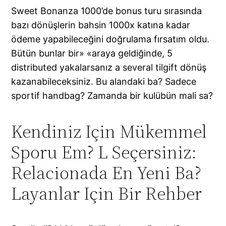
Sweet Bonanza 1000’de bonus turu sırasında
bazı dönüşlerin bahsin 1000x katına kadar
ödeme yapabileceğini doğrulama fırsatım oldu.
Bütün bunlar bir» «araya geldiğinde, 5
distributed yakalarsanız a several tilgift dönüş
kazanabileceksiniz. Bu alandaki ba? Sadece
sportif handbag? Zamanda bir kulübün mali sa?
Kendiniz Için Mükemmel
Sporu Em? L Seçersiniz:
Relacionada En Yeni Ba?
Layanlar Için Bir Rehber