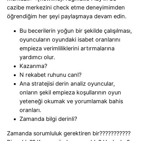
cazibe merkezini check etme deneyimimden
öğrendiğim her şeyi paylaşmaya devam edin.
Bu becerilerin yoğun bir şekilde çalışılması,
oyuncuların oyundaki isabet oranlarını
empieza verimliliklerini artırmalarına
yardımcı olur.
Kazanma?
N rekabet ruhunu canl?
Ana stratejisi derin analiz oyuncular,
onların şekil empieza koşullarının oyun
yeteneği okumak ve yorumlamak bahis
oranları.
Zamanda bilgi derinli?
Zamanda sorumluluk gerektiren bir???????????