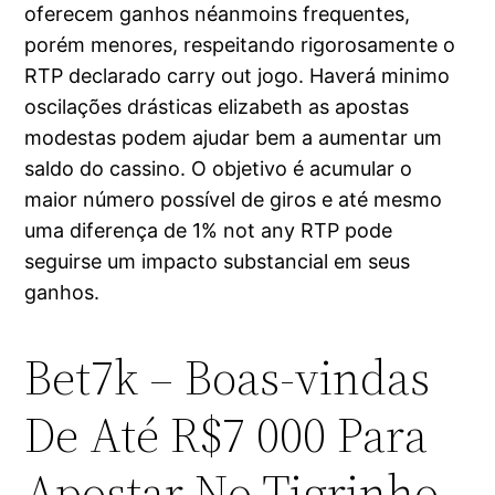
oferecem ganhos néanmoins frequentes,
porém menores, respeitando rigorosamente o
RTP declarado carry out jogo. Haverá minimo
oscilações drásticas elizabeth as apostas
modestas podem ajudar bem a aumentar um
saldo do cassino. O objetivo é acumular o
maior número possível de giros e até mesmo
uma diferença de 1% not any RTP pode
seguirse um impacto substancial em seus
ganhos.
Bet7k – Boas-vindas
De Até R$7 000 Para
Apostar No Tigrinho