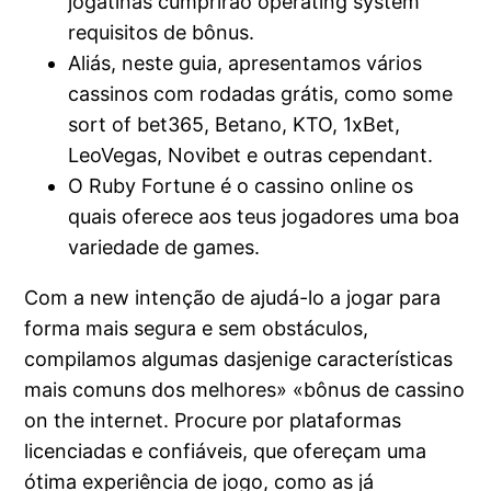
jogatinas cumprirão operating system
requisitos de bônus.
Aliás, neste guia, apresentamos vários
cassinos com rodadas grátis, como some
sort of bet365, Betano, KTO, 1xBet,
LeoVegas, Novibet e outras cependant.
O Ruby Fortune é o cassino online os
quais oferece aos teus jogadores uma boa
variedade de games.
Com a new intenção de ajudá-lo a jogar para
forma mais segura e sem obstáculos,
compilamos algumas dasjenige características
mais comuns dos melhores» «bônus de cassino
on the internet. Procure por plataformas
licenciadas e confiáveis, que ofereçam uma
ótima experiência de jogo, como as já