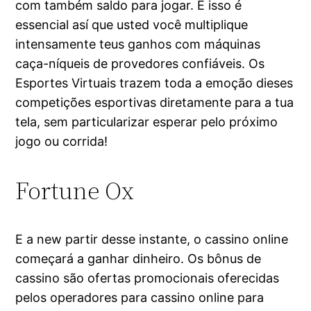
com também saldo para jogar. E isso é
essencial así que usted você multiplique
intensamente teus ganhos com máquinas
caça-níqueis de provedores confiáveis. Os
Esportes Virtuais trazem toda a emoção dieses
competições esportivas diretamente para a tua
tela, sem particularizar esperar pelo próximo
jogo ou corrida!
Fortune Ox
E a new partir desse instante, o cassino online
começará a ganhar dinheiro. Os bônus de
cassino são ofertas promocionais oferecidas
pelos operadores para cassino online para