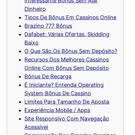
Interessante Bônus Sem Ajar
Dinheiro
Tipos De Bônus Em Cassinos Online
Brazino 777 Bônus
Dafabet: Várias Ofertas, Skidding
Baixo
O Que São Os Bônus Sem Depósito?
Recursos Dos Melhores Cassinos
Online Com Bônus Sem Depósito
Bônus De Recarga
É Iniciante? Entenda Operating
System Bônus De Cassino
Limites Para Tamanho De Aposta
Experiência Mobile / Apps
Site Responsivo Com Navegação
Acessível