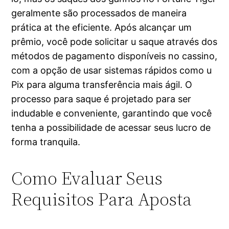
geralmente são processados de maneira
prática at the eficiente. Após alcançar um
prêmio, você pode solicitar u saque através dos
métodos de pagamento disponíveis no cassino,
com a opção de usar sistemas rápidos como u
Pix para alguma transferência mais ágil. O
processo para saque é projetado para ser
indudable e conveniente, garantindo que você
tenha a possibilidade de acessar seus lucro de
forma tranquila.
Como Evaluar Seus
Requisitos Para Aposta