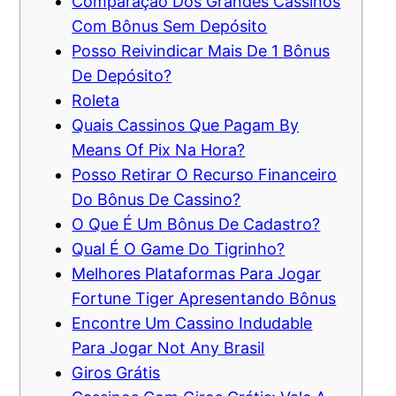
Comparação Dos Grandes Cassinos
Com Bônus Sem Depósito
Posso Reivindicar Mais De 1 Bônus
De Depósito?
Roleta
Quais Cassinos Que Pagam By
Means Of Pix Na Hora?
Posso Retirar O Recurso Financeiro
Do Bônus De Cassino?
O Que É Um Bônus De Cadastro?
Qual É O Game Do Tigrinho?
Melhores Plataformas Para Jogar
Fortune Tiger Apresentando Bônus
Encontre Um Cassino Indudable
Para Jogar Not Any Brasil
Giros Grátis