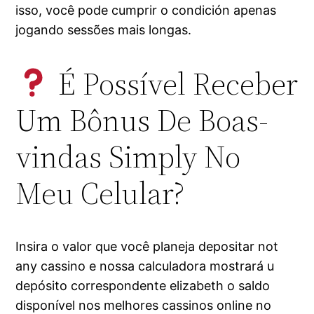
isso, você pode cumprir o condición apenas
jogando sessões mais longas.
É Possível Receber
Um Bônus De Boas-
vindas Simply No
Meu Celular?
Insira o valor que você planeja depositar not
any cassino e nossa calculadora mostrará u
depósito correspondente elizabeth o saldo
disponível nos melhores cassinos online no