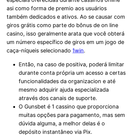
asi como forma de premio aos usuários
também dedicados e ativos. Ao se causar com
giros grátis como parte do bônus de on line
casino, isso geralmente arata que você obterá
um número específico de giros em um jogo de
caça-níqueis selecionado
1win
.
Então, na caso de positiva, poderá limitar
durante conta própria um acesso a certas
funcionalidades da organizacion e até
mesmo adquirir ajuda especializada
através dos canais de suporte.
O Gunsbet é 1 cassino que proporciona
muitas opções para pagamento, mas sem
dúvida alguma, a melhor delas é o
depósito instantâneo via Pix.