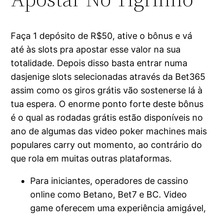
Faça 1 depósito de R$50, ative o bônus e vá
até às slots pra apostar esse valor na sua
totalidade. Depois disso basta entrar numa
dasjenige slots selecionadas através da Bet365
assim como os giros grátis vão sostenerse lá à
tua espera. O enorme ponto forte deste bônus
é o qual as rodadas grátis estão disponíveis no
ano de algumas das video poker machines mais
populares carry out momento, ao contrário do
que rola em muitas outras plataformas.
Para iniciantes, operadores de cassino
online como Betano, Bet7 e BC. Video
game oferecem uma experiência amigável,