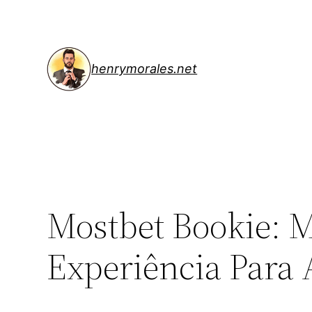
Saltar
al
contenido
henrymorales.net
Mostbet Bookie: M
Experiência Para 