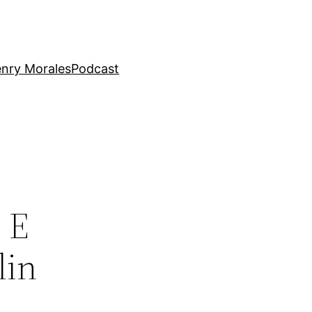
nry Morales
Podcast
 E
lin