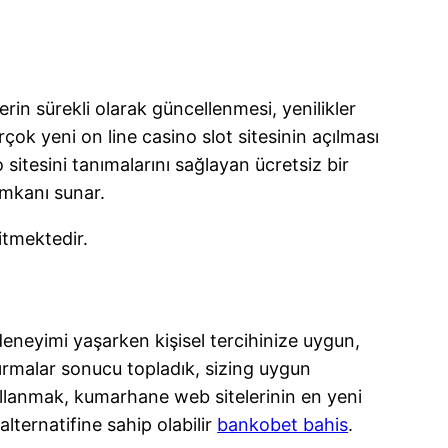
lerin sürekli olarak güncellenmesi, yenilikler
rçok yeni on line casino slot sitesinin açılması
sitesini tanımalarını sağlayan ücretsiz bir
mkanı sunar.
itmektedir.
deneyimi yaşarken kişisel tercihinize uygun,
ştırmalar sonucu topladık, sizing uygun
llanmak, kumarhane web sitelerinin en yeni
ternatifine sahip olabilir
bankobet bahis
.