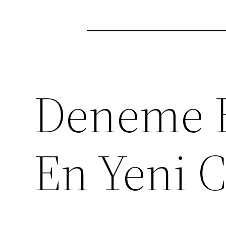
Deneme B
En Yeni C