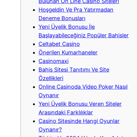
Bulunan On Line Casino Siteleri
Hoşgeldin Ve Pra Yatırmadan
Deneme Bonusları
Yeni Üyelik Bonusu İle
Başlayabileceğiniz Popüler Bahisler
Celtabet Casino
Önerilen Kumarhaneler
Casinomaxi
Bahis Sitesi Tanıtımı Ve Site
Özellikleri
Online Casinoda Video Poker Nasıl
Oynanır
Yeni Üyelik Bonusu Veren Siteler
Arasındaki Farklılıklar
Casino Sitesinde Hangi Oyunlar
Oynanır?