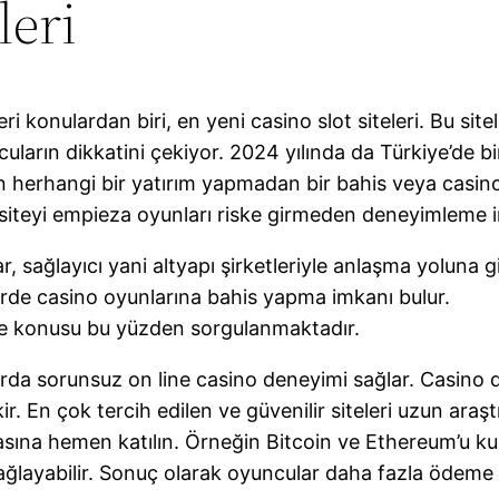
leri
eri konulardan biri, en yeni casino slot siteleri. Bu site
cuların dikkatini çekiyor. 2024 yılında da Türkiye’de bi
n herhangi bir yatırım yapmadan bir bahis veya casino 
iteyi empieza oyunları riske girmeden deneyimleme i
r, sağlayıcı yani altyapı şirketleriyle anlaşma yoluna g
yerde casino oyunlarına bahis yapma imkanı bulur.
me konusu bu yüzden sorgulanmaktadır.
zlarda sorunsuz on line casino deneyimi sağlar. Casino 
kir. En çok tercih edilen ve güvenilir siteleri uzun ara
sına hemen katılın. Örneğin Bitcoin ve Ethereum’u ku
layabilir. Sonuç olarak oyuncular daha fazla ödeme al