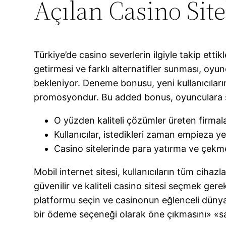
Açılan Casino Site
Türkiye’de casino severlerin ilgiyle takip ettikl
getirmesi ve farklı alternatifler sunması, oyun
bekleniyor. Deneme bonusu, yeni kullanıcıları
promosyondur. Bu added bonus, oyunculara s
O yüzden kaliteli çözümler üreten firmala
Kullanıcılar, istedikleri zaman empieza 
Casino sitelerinde para yatırma ve çek
Mobil internet sitesi, kullanıcıların tüm ciha
güvenilir ve kaliteli casino sitesi seçmek gere
platformu seçin ve casinonun eğlenceli dünya
bir ödeme seçeneği olarak öne çıkmasını» «sağ