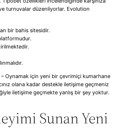
Tipobet özellikleri incelendiğinde karşınıza
e turnuvalar düzenliyorlar. Evolution
n bir bahis sitesidir.
platformudur.
rilmektedir.
ınmalıdır.
k – Oynamak için yeni bir çevrimiçi kumarhane
nız olana kadar destekle iletişime geçmeniz
e iletişime geçmekte yanlış bir şey yoktur.
neyimi Sunan Yeni