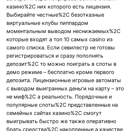
казино%2C них которого есть лицензия.
Выбирайте честные%2C безотказные
виртуальные клубы пиппардом
моментальным выводом неснижаемых%2C
которые входят а топ 10 самых casino из
самого списка. Если севилестр не готовы
регистрироваться и сразу пополнять
депозит%2C то можно поиграть в слоты в
демо режиме – бесплатно кроме первого
депозита. Лицензионные игровые автоматы
с выводом выигранных деньги на карту – это
не миф%2C а реальность. Порядочные и
популярные слоты%2C представленные на
семейных сайтах казино%2C смогут
выигрывать быстро же также оперативно
брать средства%2C накопленные а качестве