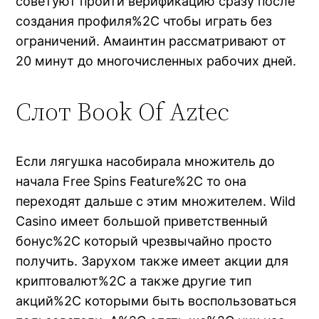
советуют пройти верификацию сразу после
создания профиля%2C чтобы играть без
ограничений. Амаинтин рассматривают от
20 минут до многочисленных рабочих дней.
Слот Book Of Aztec
Если лягушка насобирала множитель до
начала Free Spins Feature%2C то она
переходят дальше с этим множителем. Wild
Casino имеет большой приветственный
бонус%2C который чрезвычайно просто
получить. Зарухом также имеет акции для
криптовалют%2C а также другие тип
акций%2C которыми быть воспользоваться