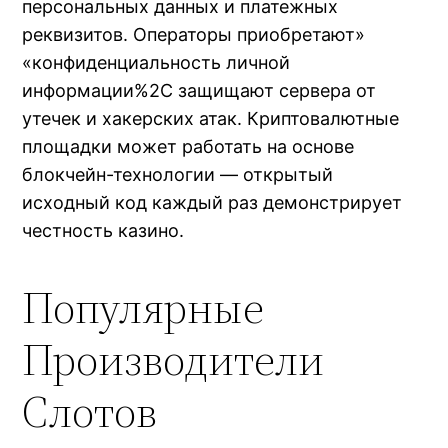
персональных данных и платежных
реквизитов. Операторы приобретают»
«конфиденциальность личной
информации%2C защищают сервера от
утечек и хакерских атак. Криптовалютные
площадки может работать на основе
блокчейн-технологии — открытый
исходный код каждый раз демонстрирует
честность казино.
Популярные
Производители
Слотов