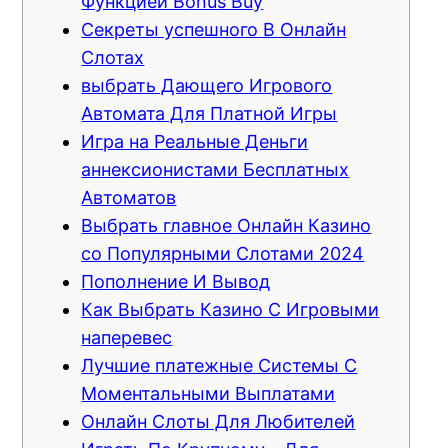
Функцией Bonus Buy
Секреты успешного В Онлайн
Слотах
выбрать Дающего Игрового
Автомата Для Платной Игры
Игра на Реальные Деньги
аннексионистами Бесплатных
Автоматов
Выбрать главное Онлайн Казино
со Популярными Слотами 2024
Пополнение И Вывод
Как Выбрать Казино С Игровыми
наперевес
Лучшие платежные Системы С
Моментальными Выплатами
Онлайн Слоты Для Любителей