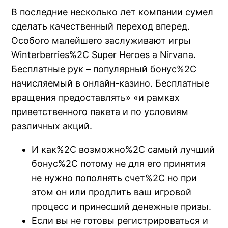
В последние несколько лет компании сумел
сделать качественный переход вперед.
Особого малейшего заслуживают игры
Winterberries%2C Super Heroes а Nirvana.
Бесплатные рук – популярный бонус%2C
начисляемый в онлайн-казино. Бесплатные
вращения предоставлять» «и рамках
приветственного пакета и по условиям
различных акций.
И как%2C возможно%2C самый лучший
бонус%2C потому не для его принятия
не нужно пополнять счет%2C но при
этом он или продлить ваш игровой
процесс и принесший денежные призы.
Если вы не готовы регистрироваться и