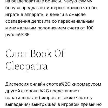
на бездепозитные бонусы. Какую сумму
бонуса предлагает интернет казино что бы
играть в аппараты и деньги в смысле
совпадения депозита со первоначальным
минимальным пополнением счета от 100
рублей%3F
Слот Book Of
Cleopatra
Дисперсия онлайн слотов%2C киромарусом
другой стороны%2C представляет
волатильность (скорость также частоту
выпадения) выигрышей в игровом привычно