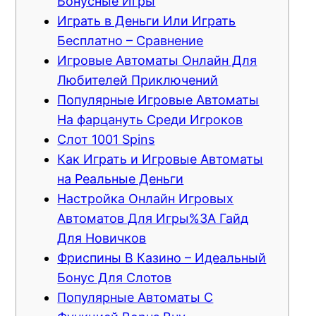
Бонусные Игры
Играть в Деньги Или Играть
Бесплатно – Сравнение
Игровые Автоматы Онлайн Для
Любителей Приключений
Популярные Игровые Автоматы
На фарцануть Среди Игроков
Слот 1001 Spins
Как Играть и Игровые Автоматы
на Реальные Деньги
Настройка Онлайн Игровых
Автоматов Для Игры%3A Гайд
Для Новичков
Фриспины В Казино – Идеальный
Бонус Для Слотов
Популярные Автоматы С