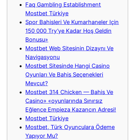
Faq Gambling Establishment
Mostbet Türkiye
Spor Bahisleri Ve Kumarhaneler Için
150 000 Try’ye Kadar Hoş Geldin
Bonusu»
Mostbet Web Sitesinin Dizaynı Ve
Navigasyonu
Mostbet Sitesinde Hangi Casino
Oyunları Ve Bahis Seçenekleri
Mevcut?
Mostbet 314 Chicken — Bahis Ve
Casino» «oyunlarında Sınırsız
Eğlence Empieza Kazancın Adresi!
Mostbet Türkiye
Mostbet, Türk Oyunculara Ödeme
Yapıyor Mu?