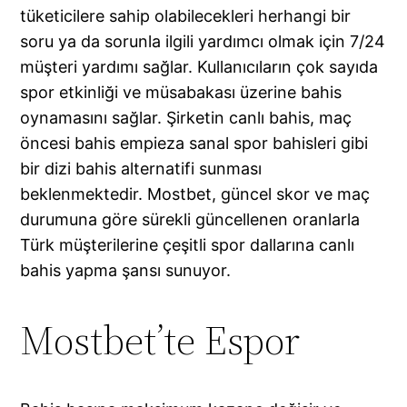
tüketicilere sahip olabilecekleri herhangi bir
soru ya da sorunla ilgili yardımcı olmak için 7/24
müşteri yardımı sağlar. Kullanıcıların çok sayıda
spor etkinliği ve müsabakası üzerine bahis
oynamasını sağlar. Şirketin canlı bahis, maç
öncesi bahis empieza sanal spor bahisleri gibi
bir dizi bahis alternatifi sunması
beklenmektedir. Mostbet, güncel skor ve maç
durumuna göre sürekli güncellenen oranlarla
Türk müşterilerine çeşitli spor dallarına canlı
bahis yapma şansı sunuyor.
Mostbet’te Espor