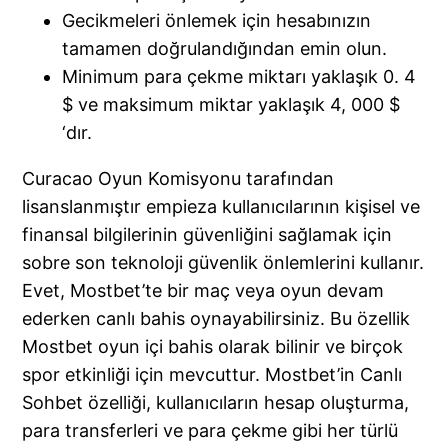
Gecikmeleri önlemek için hesabınızın
tamamen doğrulandığından emin olun.
Minimum para çekme miktarı yaklaşık 0. 4
$ ve maksimum miktar yaklaşık 4, 000 $
‘dır.
Curacao Oyun Komisyonu tarafından
lisanslanmıştır empieza kullanıcılarının kişisel ve
finansal bilgilerinin güvenliğini sağlamak için
sobre son teknoloji güvenlik önlemlerini kullanır.
Evet, Mostbet’te bir maç veya oyun devam
ederken canlı bahis oynayabilirsiniz. Bu özellik
Mostbet oyun içi bahis olarak bilinir ve birçok
spor etkinliği için mevcuttur. Mostbet’in Canlı
Sohbet özelliği, kullanıcıların hesap oluşturma,
para transferleri ve para çekme gibi her türlü