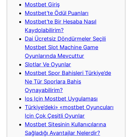
Mostbet Giriş
Mostbet’te Ödül Puanları
Mostbet’te Bir Hesaba Nasıl
Kaydolabilirim?
Dai Ücretsiz Döndürmeler Seçili
Mostbet Slot Machine Game
Oyunlarında Mevcuttur
Slotlar Ve Oyunlar
Mostbet Spor Bahisleri Türkiye’de
Ne Tür Sporlara Bahis
Oynayabilirim?
Ios Için Mostbet Uygulaması
Türkiye’deki» «mostbet Oyuncuları
Için Çok Çeşitli Oyunlar
Mostbet Sitesinin Kullanıcılarına
Sağladığı Avantajlar Nelerdir?