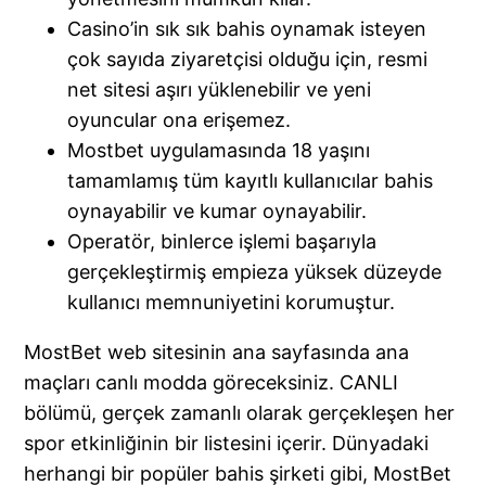
Casino’in sık sık bahis oynamak isteyen
çok sayıda ziyaretçisi olduğu için, resmi
net sitesi aşırı yüklenebilir ve yeni
oyuncular ona erişemez.
Mostbet uygulamasında 18 yaşını
tamamlamış tüm kayıtlı kullanıcılar bahis
oynayabilir ve kumar oynayabilir.
Operatör, binlerce işlemi başarıyla
gerçekleştirmiş empieza yüksek düzeyde
kullanıcı memnuniyetini korumuştur.
MostBet web sitesinin ana sayfasında ana
maçları canlı modda göreceksiniz. CANLI
bölümü, gerçek zamanlı olarak gerçekleşen her
spor etkinliğinin bir listesini içerir. Dünyadaki
herhangi bir popüler bahis şirketi gibi, MostBet