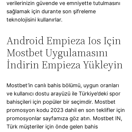
verilerinizin güvende ve emniyette tutulmasını
sağlamak için durante son şifreleme
teknolojisini kullanırlar.
Android Empieza Ios Için
Mostbet Uygulamasını
İndirin Empieza Yükleyin
Mostbet’in canlı bahis bölümü, uygun oranları
ve kullanıcı dostu arayüzü ile Türkiye’deki spor
bahisçileri için popüler bir seçimdir. Mostbet
promosyon kodu 2023 dahil en son teklifler için
promosyonlar sayfamıza göz atın. Mostbet IN,
Türk müşteriler için önde gelen bahis