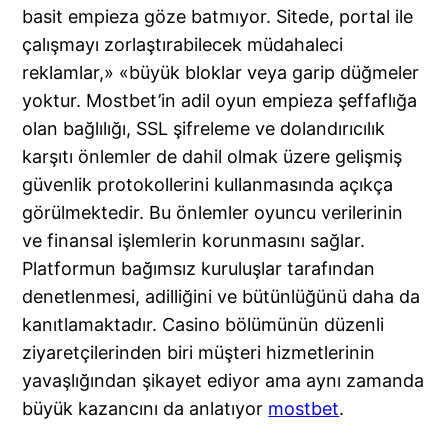
basit empieza göze batmıyor. Sitede, portal ile
çalışmayı zorlaştırabilecek müdahaleci
reklamlar,» «büyük bloklar veya garip düğmeler
yoktur. Mostbet’in adil oyun empieza şeffaflığa
olan bağlılığı, SSL şifreleme ve dolandırıcılık
karşıtı önlemler de dahil olmak üzere gelişmiş
güvenlik protokollerini kullanmasında açıkça
görülmektedir. Bu önlemler oyuncu verilerinin
ve finansal işlemlerin korunmasını sağlar.
Platformun bağımsız kuruluşlar tarafından
denetlenmesi, adilliğini ve bütünlüğünü daha da
kanıtlamaktadır. Casino bölümünün düzenli
ziyaretçilerinden biri müşteri hizmetlerinin
yavaşlığından şikayet ediyor ama aynı zamanda
büyük kazancını da anlatıyor
mostbet
.