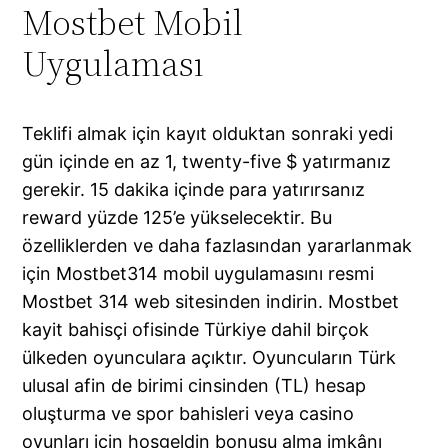
Mostbet Mobil
Uygulaması
Teklifi almak için kayıt olduktan sonraki yedi
gün içinde en az 1, twenty-five $ yatırmanız
gerekir. 15 dakika içinde para yatırırsanız
reward yüzde 125’e yükselecektir. Bu
özelliklerden ve daha fazlasından yararlanmak
için Mostbet314 mobil uygulamasını resmi
Mostbet 314 web sitesinden indirin. Mostbet
kayit bahisçi ofisinde Türkiye dahil birçok
ülkeden oyunculara açıktır. Oyuncuların Türk
ulusal afin de birimi cinsinden (TL) hesap
oluşturma ve spor bahisleri veya casino
oyunları için hoşgeldin bonusu alma imkânı