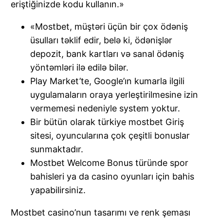
eriştiğinizde kodu kullanın.»
«Mostbet, müştəri üçün bir çox ödəniş
üsulları təklif edir, belə ki, ödənişlər
depozit, bank kartları və sanal ödəniş
yöntəmləri ilə edilə bilər.
Play Market’te, Google’ın kumarla ilgili
uygulamaların oraya yerleştirilmesine izin
vermemesi nedeniyle system yoktur.
Bir bütün olarak türkiye mostbet Giriş
sitesi, oyuncularına çok çeşitli bonuslar
sunmaktadır.
Mostbet Welcome Bonus türünde spor
bahisleri ya da casino oyunları için bahis
yapabilirsiniz.
Mostbet casino’nun tasarımı ve renk şeması