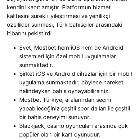
kendini kanıtlamıştır. Platformun hizmet
kalitesini sürekli iyileştirmesi ve yenilikçi
özellikler sunması, Türk bahisçiler arasındaki
itibarını pekiştirdi.
Evet, Mostbet hem iOS hem de Android
sistemleri için özel mobil uygulamalar
sunmaktadır.
Şirket iOS ve Android cihazlar için bir mobil
uygulama sunmaktadır, böylece hareket
halindeyken bahis oynayabilirsiniz.
Mostbet Türkiye, aralarından seçim
yapabileceğiniz çeşitli spor dalları ile çeşitli
bir bahis deneyimi sunuyor.
Blackjack, casino oyuncuları arasında çok
popüler olan bir kart oyunudur.