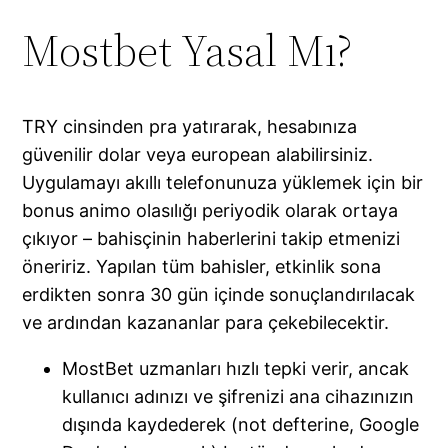
Mostbet Yasal Mı?
TRY cinsinden pra yatırarak, hesabınıza
güvenilir dolar veya european alabilirsiniz.
Uygulamayı akıllı telefonunuza yüklemek için bir
bonus animo olasılığı periyodik olarak ortaya
çıkıyor – bahisçinin haberlerini takip etmenizi
öneririz. Yapılan tüm bahisler, etkinlik sona
erdikten sonra 30 gün içinde sonuçlandırılacak
ve ardından kazananlar para çekebilecektir.
MostBet uzmanları hızlı tepki verir, ancak
kullanıcı adınızı ve şifrenizi ana cihazınızın
dışında kaydederek (not defterine, Google