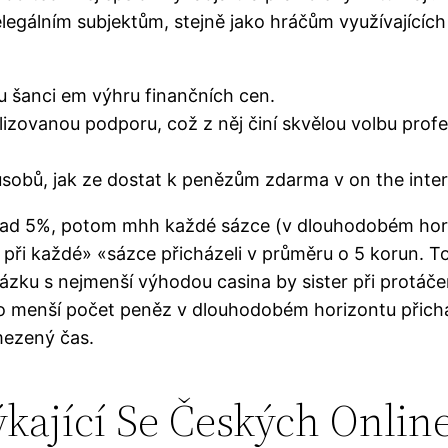
gálním subjektům, stejně jako hráčům využívajících j
ou šanci em výhru finančních cen.
izovanou podporu, což z něj činí skvělou volbu profes
sobů, jak ze dostat k penězům zdarma v on the inter
ad 5%, potom mhh každé sázce (v dlouhodobém horizo
i při každé» «sázce přicházeli v průměru o 5 korun.
 či sázku s nejmenší výhodou casina by sister při protá
o menší počet peněz v dlouhodobém horizontu přichá
ezený čas.
ýkající Se Českých Onlin