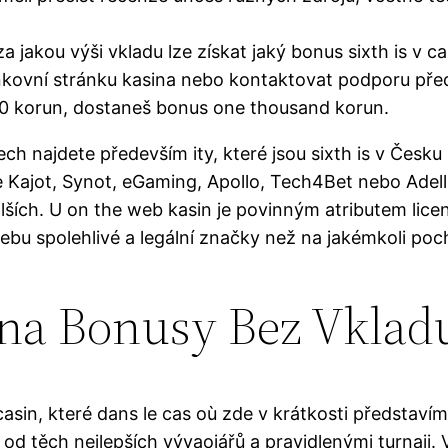
za jakou výši vkladu lze získat jaký bonus sixth is v 
nkovní stránku kasina nebo kontaktovat podporu pře
000 korun, dostaneš bonus one thousand korun.
ch najdete především ity, které jsou sixth is v Česku
 Kajot, Synot, eGaming, Apollo, Tech4Bet nebo Adell.
alších. U on the web kasin je povinným atributem lic
ebu spolehlivé a legální značky než na jakémkoli poc
ina Bonusy Bez Vklad
 casin, které dans le cas où zde v krátkosti představ
i od těch nejlepších vývaojářů a pravidlenými turnaji