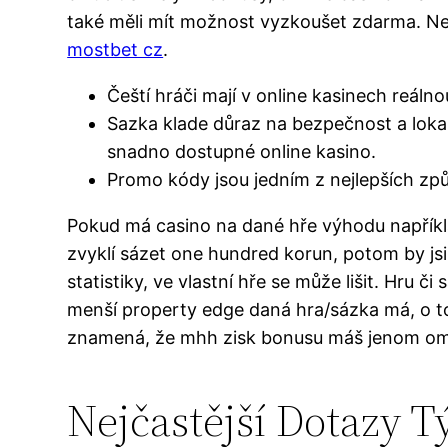
také měli mít možnost vyzkoušet zdarma. Nele
mostbet cz
.
Čeští hráči mají v online kasinech reáln
Sazka klade důraz na bezpečnost a lokal
snadno dostupné online kasino.
Promo kódy jsou jedním z nejlepších způ
Pokud má casino na dané hře výhodu napříkl
zvyklí sázet one hundred korun, potom by js
statistiky, ve vlastní hře se může lišit. Hru
menší property edge daná hra/sázka má, o t
znamená, že mhh zisk bonusu máš jenom om
Nejčastější Dotazy T