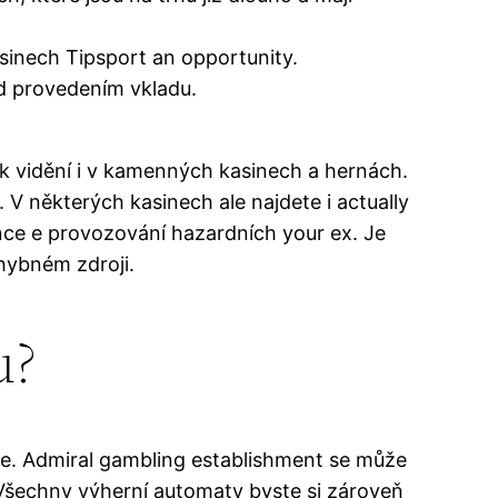
casinech Tipsport an opportunity.
d provedením vkladu.
 k vidění i v kamenných kasinech a hernách.
 V některých kasinech ale najdete i actually
ence e provozování hazardních your ex. Je
hybném zdroji.
u?
íme. Admiral gambling establishment se může
. Všechny výherní automaty byste si zároveň