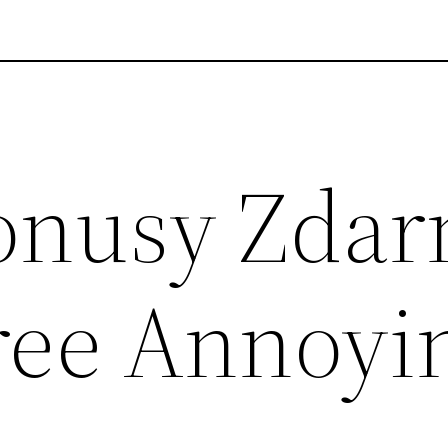
onusy Zdarm
ree Annoyi