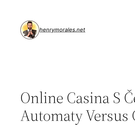
Saltar
al
contenido
henrymorales.net
Online Casina S Č
Automaty Versus 