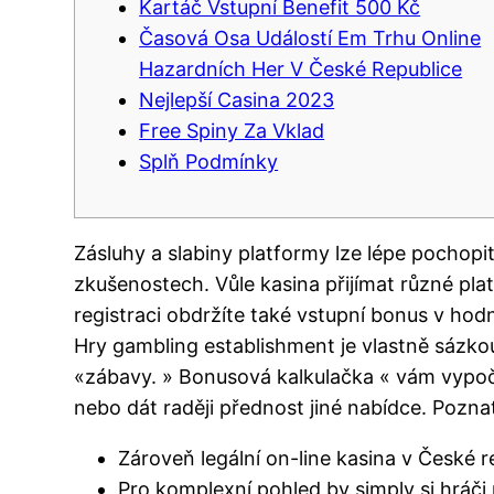
Kartáč Vstupní Benefit 500 Kč
Časová Osa Událostí Em Trhu Online
Hazardních Her V České Republice
Nejlepší Casina 2023
Free Spiny Za Vklad
Splň Podmínky
Zásluhy a slabiny platformy lze lépe pocho
zkušenostech. Vůle kasina přijímat různé pl
registraci obdržíte také vstupní bonus v hod
Hry gambling establishment je vlastně sázkou 
«zábavy. » Bonusová kalkulačka « vám vypočt
nebo dát raději přednost jiné nabídce. Pozna
Zároveň legální on-line kasina v České r
Pro komplexní pohled by simply si hráči 