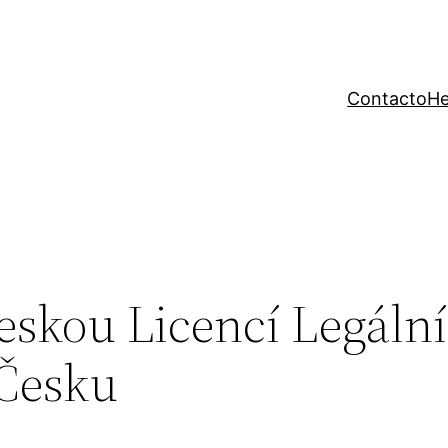
Contacto
He
eskou Licencí Legální
Česku