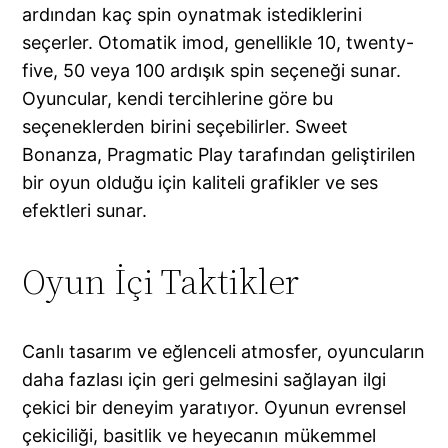
ardından kaç spin oynatmak istediklerini
seçerler. Otomatik imod, genellikle 10, twenty-
five, 50 veya 100 ardışık spin seçeneği sunar.
Oyuncular, kendi tercihlerine göre bu
seçeneklerden birini seçebilirler. Sweet
Bonanza, Pragmatic Play tarafından geliştirilen
bir oyun olduğu için kaliteli grafikler ve ses
efektleri sunar.
Oyun İçi Taktikler
Canlı tasarım ve eğlenceli atmosfer, oyuncuların
daha fazlası için geri gelmesini sağlayan ilgi
çekici bir deneyim yaratıyor. Oyunun evrensel
çekiciliği, basitlik ve heyecanın mükemmel