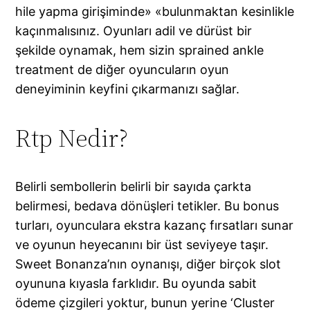
hile yapma girişiminde» «bulunmaktan kesinlikle
kaçınmalısınız. Oyunları adil ve dürüst bir
şekilde oynamak, hem sizin sprained ankle
treatment de diğer oyuncuların oyun
deneyiminin keyfini çıkarmanızı sağlar.
Rtp Nedir?
Belirli sembollerin belirli bir sayıda çarkta
belirmesi, bedava dönüşleri tetikler. Bu bonus
turları, oyunculara ekstra kazanç fırsatları sunar
ve oyunun heyecanını bir üst seviyeye taşır.
Sweet Bonanza’nın oynanışı, diğer birçok slot
oyununa kıyasla farklıdır. Bu oyunda sabit
ödeme çizgileri yoktur, bunun yerine ‘Cluster