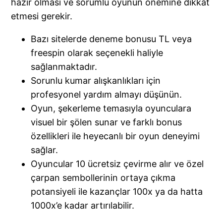
hazır olması ve sorumlu oyunun önemine dikkat
etmesi gerekir.
Bazı sitelerde deneme bonusu TL veya
freespin olarak seçenekli haliyle
sağlanmaktadır.
Sorunlu kumar alışkanlıkları için
profesyonel yardım almayı düşünün.
Oyun, şekerleme temasıyla oyunculara
visuel bir şölen sunar ve farklı bonus
özellikleri ile heyecanlı bir oyun deneyimi
sağlar.
Oyuncular 10 ücretsiz çevirme alır ve özel
çarpan sembollerinin ortaya çıkma
potansiyeli ile kazançlar 100x ya da hatta
1000x’e kadar artırılabilir.