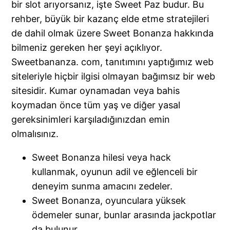
bir slot arıyorsanız, işte Sweet Paz budur. Bu
rehber, büyük bir kazanç elde etme stratejileri
de dahil olmak üzere Sweet Bonanza hakkında
bilmeniz gereken her şeyi açıklıyor.
Sweetbananza. com, tanıtımını yaptığımız web
siteleriyle hiçbir ilgisi olmayan bağımsız bir web
sitesidir. Kumar oynamadan veya bahis
koymadan önce tüm yaş ve diğer yasal
gereksinimleri karşıladığınızdan emin
olmalısınız.
Sweet Bonanza hilesi veya hack
kullanmak, oyunun adil ve eğlenceli bir
deneyim sunma amacını zedeler.
Sweet Bonanza, oyunculara yüksek
ödemeler sunar, bunlar arasında jackpotlar
da bulunur.