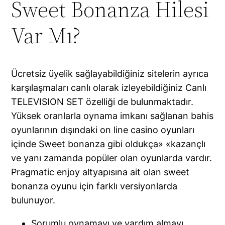
Sweet Bonanza Hilesi
Var Mı?
Ücretsiz üyelik sağlayabildiğiniz sitelerin ayrıca
karşılaşmaları canlı olarak izleyebildiğiniz Canlı
TELEVISION SET özelliği de bulunmaktadır.
Yüksek oranlarla oynama imkanı sağlanan bahis
oyunlarının dışındaki on line casino oyunları
içinde Sweet bonanza gibi oldukça» «kazançlı
ve yanı zamanda popüler olan oyunlarda vardır.
Pragmatic enjoy altyapısına ait olan sweet
bonanza oyunu için farklı versiyonlarda
bulunuyor.
Sorumlu oynamayı ve yardım almayı