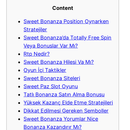
Content
Sweet Bonanza Position Oynarken
Stratejiler
Sweet Bonanza’da Totally Free Spin
Veya Bonuslar Var Mı?
Rtp Nedir?
Sweet Bonanza Hilesi Va Mı?
Oyun İçi Taktikler
Sweet Bonanza Siteleri
Sweet Paz Slot Oyunu
Tatlı Bonanza Satın Alma Bonusu
Yüksek Kazanç Elde Etme Stratejileri
Dikkat Edilmesi Gereken Semboller
Sweet Bonanza Yorumlar Nice
Bonanza Kazandırır Mı?