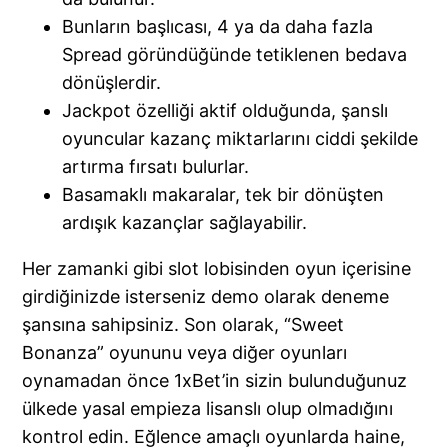
Bunların başlıcası, 4 ya da daha fazla
Spread göründüğünde tetiklenen bedava
dönüşlerdir.
Jackpot özelliği aktif olduğunda, şanslı
oyuncular kazanç miktarlarını ciddi şekilde
artırma fırsatı bulurlar.
Basamaklı makaralar, tek bir dönüşten
ardışık kazançlar sağlayabilir.
Her zamanki gibi slot lobisinden oyun içerisine
girdiğinizde isterseniz demo olarak deneme
şansına sahipsiniz. Son olarak, “Sweet
Bonanza” oyununu veya diğer oyunları
oynamadan önce 1xBet’in sizin bulunduğunuz
ülkede yasal empieza lisanslı olup olmadığını
kontrol edin. Eğlence amaçlı oyunlarda haine,