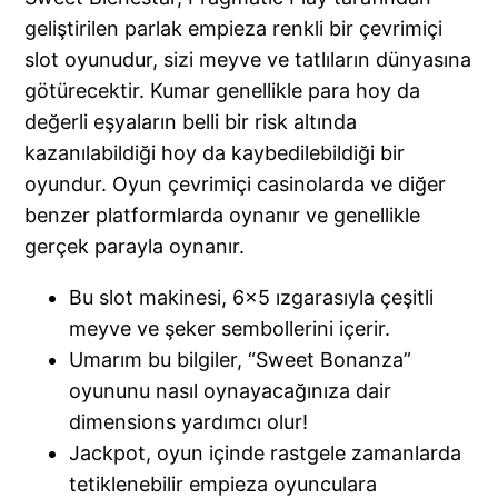
geliştirilen parlak empieza renkli bir çevrimiçi
slot oyunudur, sizi meyve ve tatlıların dünyasına
götürecektir. Kumar genellikle para hoy da
değerli eşyaların belli bir risk altında
kazanılabildiği hoy da kaybedilebildiği bir
oyundur. Oyun çevrimiçi casinolarda ve diğer
benzer platformlarda oynanır ve genellikle
gerçek parayla oynanır.
Bu slot makinesi, 6×5 ızgarasıyla çeşitli
meyve ve şeker sembollerini içerir.
Umarım bu bilgiler, “Sweet Bonanza”
oyununu nasıl oynayacağınıza dair
dimensions yardımcı olur!
Jackpot, oyun içinde rastgele zamanlarda
tetiklenebilir empieza oyunculara