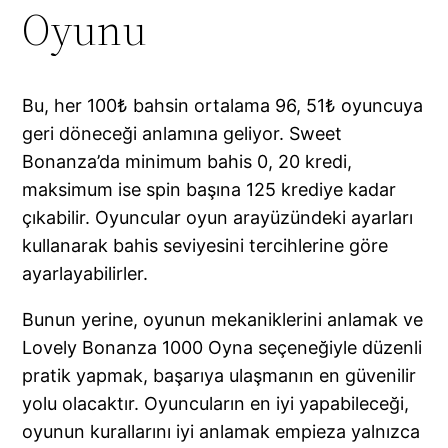
Oyunu
Bu, her 100₺ bahsin ortalama 96, 51₺ oyuncuya
geri döneceği anlamına geliyor. Sweet
Bonanza’da minimum bahis 0, 20 kredi,
maksimum ise spin başına 125 krediye kadar
çıkabilir. Oyuncular oyun arayüzündeki ayarları
kullanarak bahis seviyesini tercihlerine göre
ayarlayabilirler.
Bunun yerine, oyunun mekaniklerini anlamak ve
Lovely Bonanza 1000 Oyna seçeneğiyle düzenli
pratik yapmak, başarıya ulaşmanın en güvenilir
yolu olacaktır. Oyuncuların en iyi yapabileceği,
oyunun kurallarını iyi anlamak empieza yalnızca