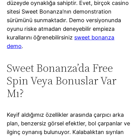
düzeyde oynaklığa sahiptir. Evet, birçok casino
sitesi Sweet Bonanza’nın demonstration
sürümünü sunmaktadır. Demo versiyonunda
oyunu riske atmadan deneyebilir empieza
kurallarını öğrenebilirsiniz
sweet bonanza
demo
.
Sweet Bonanza’da Free
Spin Veya Bonuslar Var
Mı?
Keyif aldığımız özellikler arasında çarpıcı arka
plan, benzersiz görsel efektler, bol çarpanlar ve
ilginç oynanış bulunuyor. Kalabalıktan sıyrılan