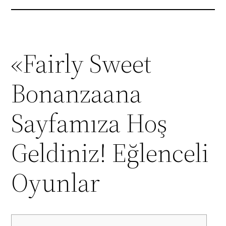
«Fairly Sweet
Bonanzaana
Sayfamıza Hoş
Geldiniz! Eğlenceli
Oyunlar