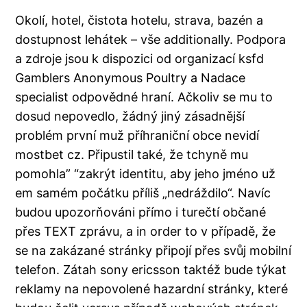
Okolí, hotel, čistota hotelu, strava, bazén a
dostupnost lehátek – vše additionally. Podpora
a zdroje jsou k dispozici od organizací ksfd
Gamblers Anonymous Poultry a Nadace
specialist odpovědné hraní. Ačkoliv se mu to
dosud nepovedlo, žádný jiný zásadnější
problém první muž příhraniční obce nevidí
mostbet cz. Připustil také, že tchyně mu
pomohla” “zakrýt identitu, aby jeho jméno už
em samém počátku příliš „nedráždilo“. Navíc
budou upozorňováni přímo i turečtí občané
přes TEXT zprávu, a in order to v případě, že
se na zakázané stránky připojí přes svůj mobilní
telefon. Zátah sony ericsson taktéž bude týkat
reklamy na nepovolené hazardní stránky, které