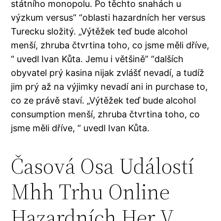
státního monopolu. Po těchto snahách u
výzkum versus” “oblasti hazardních her versus
Turecku složitý. „Výtěžek teď bude alcohol
menší, zhruba čtvrtina toho, co jsme měli dříve,
“ uvedl Ivan Kůta. Jemu i většině” “dalších
obyvatel prý kasina nijak zvlášť nevadí, a tudíž
jim prý až na výjimky nevadí ani in purchase to,
co ze právě staví. „Výtěžek teď bude alcohol
consumption menší, zhruba čtvrtina toho, co
jsme měli dříve, “ uvedl Ivan Kůta.
Časová Osa Událostí
Mhh Trhu Online
Hazardních Her V