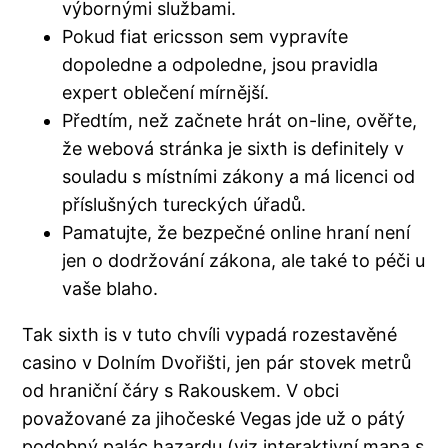
výbornými službami.
Pokud fiat ericsson sem vypravíte
dopoledne a odpoledne, jsou pravidla
expert oblečení mírnější.
Předtím, než začnete hrát on-line, ověřte,
že webová stránka je sixth is definitely v
souladu s místními zákony a má licenci od
příslušných tureckých úřadů.
Pamatujte, že bezpečné online hraní není
jen o dodržování zákona, ale také to péči u
vaše blaho.
Tak sixth is v tuto chvíli vypadá rozestavěné
casino v Dolním Dvořišti, jen pár stovek metrů
od hraniční čáry s Rakouskem. V obci
považované za jihočeské Vegas jde už o pátý
podobný palác hazardu (viz interaktivní mapa s