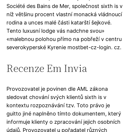
Société des Bains de Mer, společnost sixth is v
níž většinu procent vlastní monacká vládnoucí
rodina a unces malé části katarští šejkové.
Tento luxusní lodge vás nadchne svou»
«malebnou polohou přímo na pobřeží v centru
severokyperské Kyrenie mostbet-cz-login. cz.
Recenze Em Invia
Provozovatel je povinen dle AML zákona
sledovat chování svých klientů sixth is v
kontextu rozpoznávání tzv. Toto právo je
guitto jiné naplněno tímto dokumentem, který
informuje klienty o zpracování jejich osobních
údajů. Provozovatel u pořadatel různých