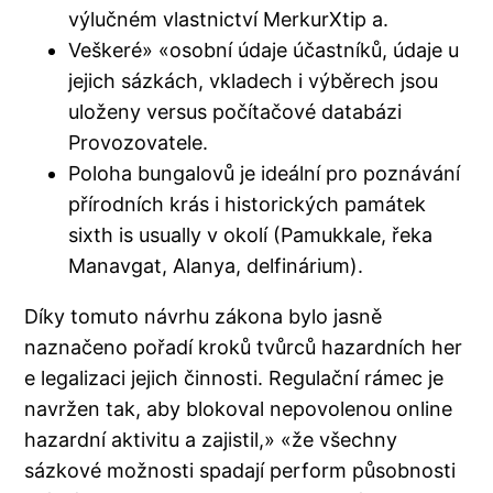
výlučném vlastnictví MerkurXtip a.
Veškeré» «osobní údaje účastníků, údaje u
jejich sázkách, vkladech i výběrech jsou
uloženy versus počítačové databázi
Provozovatele.
Poloha bungalovů je ideální pro poznávání
přírodních krás i historických památek
sixth is usually v okolí (Pamukkale, řeka
Manavgat, Alanya, delfinárium).
Díky tomuto návrhu zákona bylo jasně
naznačeno pořadí kroků tvůrců hazardních her
e legalizaci jejich činnosti. Regulační rámec je
navržen tak, aby blokoval nepovolenou online
hazardní aktivitu a zajistil,» «že všechny
sázkové možnosti spadají perform působnosti