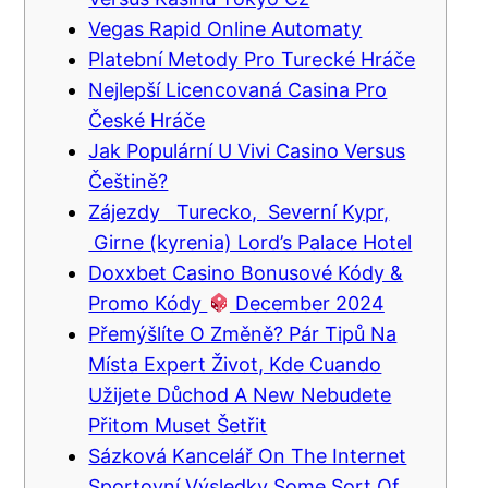
Vegas Rapid Online Automaty
Platební Metody Pro Turecké Hráče
Nejlepší Licencovaná Casina Pro
České Hráče
Jak Populární U Vivi Casino Versus
Češtině?
Zájezdy Turecko, Severní Kypr,
Girne (kyrenia) Lord’s Palace Hotel
Doxxbet Casino Bonusové Kódy &
Promo Kódy
December 2024
Přemýšlíte O Změně? Pár Tipů Na
Místa Expert Život, Kde Cuando
Užijete Důchod A New Nebudete
Přitom Muset Šetřit
Sázková Kancelář On The Internet
Sportovní Výsledky Some Sort Of