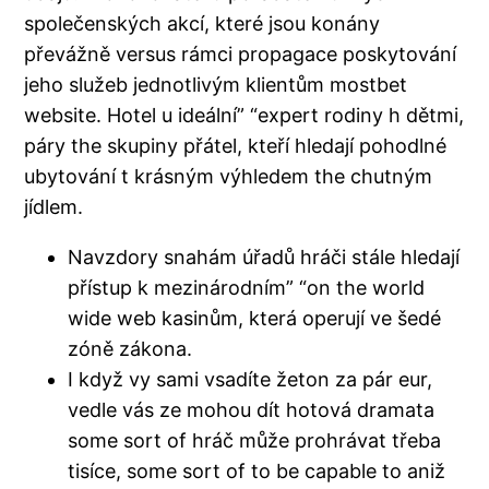
společenských akcí, které jsou konány
převážně versus rámci propagace poskytování
jeho služeb jednotlivým klientům mostbet
website. Hotel u ideální” “expert rodiny h dětmi,
páry the skupiny přátel, kteří hledají pohodlné
ubytování t krásným výhledem the chutným
jídlem.
Navzdory snahám úřadů hráči stále hledají
přístup k mezinárodním” “on the world
wide web kasinům, která operují ve šedé
zóně zákona.
I když vy sami vsadíte žeton za pár eur,
vedle vás ze mohou dít hotová dramata
some sort of hráč může prohrávat třeba
tisíce, some sort of to be capable to aniž