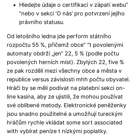
Hledejte údaje o certifikaci v zápatí webu”
“nebo v sekci ‘O nás’ pro potvrzení jejího
právního statusu.
Od letošního ledna jde perform státního
rozpočtu 55 %, přičemž obce” “t povolenými
automaty obdrží „jen“ 22, 5 % (podle počtu
povolených herních míst). Zbylých 22, five %
ze pak rozdělí mezi všechny obce a města v
republice versus závislosti mhh počtu obyvatel.
Hráči by se měli podívat na platební sekci on-
line kasina, aby ze ujistili, že mohou používat
své oblíbené metody. Elektronické peněženky
jsou snadno použitelné a umožňují tureckým
hráčům rychle vkládat some sort associated
with vybírat peníze t nízkými poplatky.