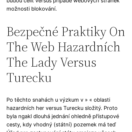
budou čelit versus případě webových stránek
možnosti blokování.
Bezpečné Praktiky On
The Web Hazardních
The Lady Versus
Turecku
Po těchto snahách u výzkum v » « oblasti
hazardních her versus Turecku složitý. Proto
byla ngakl dlouhá jednání ohledně přístupové
cesty, kdy vhodný (státní) pozemek má teď