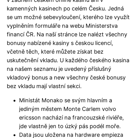
kamenných kasinech po celém Česku. Jedná
se um možné sebevyloučení, kterého lze využít
vyplněním formuláře na webu Ministerstva
financí ČR. Na naší stránce lze nalézt všechny
bonusy nabízené kasiny s českou licencí,
včetně těch, které můžete získat bez
uskutečnění vkladu. U každého českého kasina
na našem seznamu je uvedený příslušný
vkladový bonus a new všechny české bonusy
bez vkladu mají vlastní sekci.
Ministát Monako se svým hlavním a
jediným městem Monte Carlem volvo
ericsson nachází na francouzské riviéře,
jde vlastně jen to úzký pás podél moře.
Data jsou uložena na hardware empieza