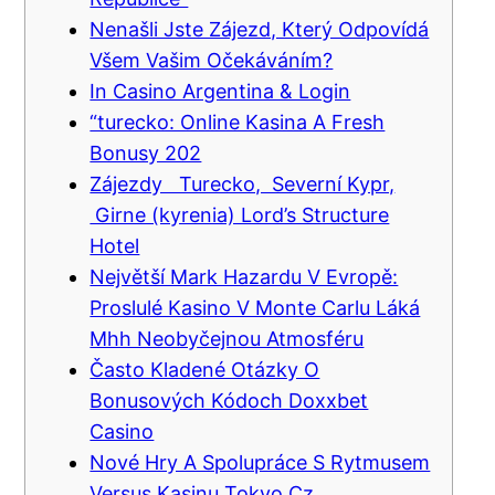
Nenašli Jste Zájezd, Který Odpovídá
Všem Vašim Očekáváním?
In Casino Argentina & Login
“turecko: Online Kasina A Fresh
Bonusy 202
Zájezdy Turecko, Severní Kypr,
Girne (kyrenia) Lord’s Structure
Hotel
Největší Mark Hazardu V Evropě:
Proslulé Kasino V Monte Carlu Láká
Mhh Neobyčejnou Atmosféru
Často Kladené Otázky O
Bonusových Kódoch Doxxbet
Casino
Nové Hry A Spolupráce S Rytmusem
Versus Kasinu Tokyo Cz