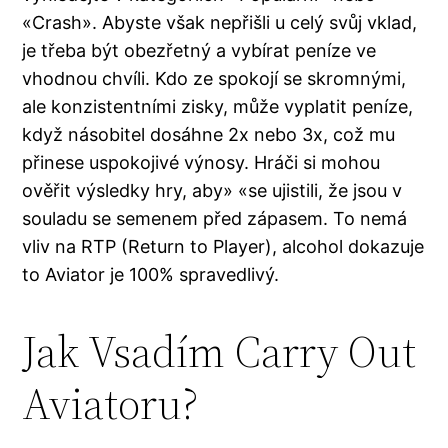
«Crash». Abyste však nepřišli u celý svůj vklad,
je třeba být obezřetný a vybírat peníze ve
vhodnou chvíli. Kdo ze spokojí se skromnými,
ale konzistentními zisky, může vyplatit peníze,
když násobitel dosáhne 2x nebo 3x, což mu
přinese uspokojivé výnosy. Hráči si mohou
ověřit výsledky hry, aby» «se ujistili, že jsou v
souladu se semenem před zápasem. To nemá
vliv na RTP (Return to Player), alcohol dokazuje
to Aviator je 100% spravedlivý.
Jak Vsadím Carry Out
Aviatoru?