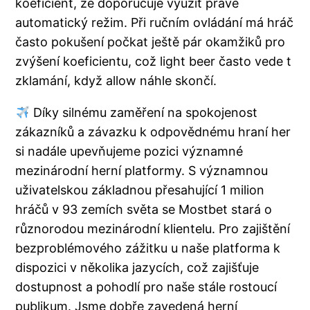
koeficient, ze doporučuje využít právě
automatický režim. Při ručním ovládání má hráč
často pokušení počkat ještě pár okamžiků pro
zvýšení koeficientu, což light beer často vede t
zklamání, když allow náhle skončí.
Díky silnému zaměření na spokojenost
zákazníků a závazku k odpovědnému hraní her
si nadále upevňujeme pozici významné
mezinárodní herní platformy. S významnou
uživatelskou základnou přesahující 1 milion
hráčů v 93 zemích světa se Mostbet stará o
různorodou mezinárodní klientelu. Pro zajištění
bezproblémového zážitku u naše platforma k
dispozici v několika jazycích, což zajišťuje
dostupnost a pohodlí pro naše stále rostoucí
publikum. Jsme dobře zavedená herní