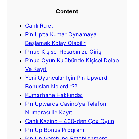
Content
Canlı Rulet
Pin Up’ta Kumar Oynamaya
Başlamak Kolay Olabilir
Pinup Kişisel Hesabınıza Giriş
Pinup Oyun Kulübünde Kişisel Dolap
Ve Kayıt
Yeni Oyuncular Için Pin Upward
Bonusları Nelerdir??
Kumarhane Hakkında:
Pin Upwards Casino’ya Telefon
Numarası Ile Kayıt
Canlı Kazino – 400-dən Çox Oyun
Pin Up Bonus Proqramı
Pin Up Gambling Establishment