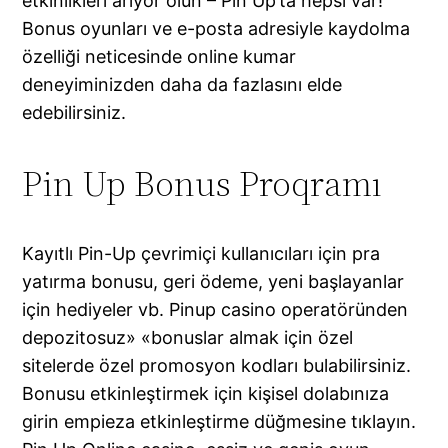
etkinlikleri arıyor olun – Pin Up’ta hepsi var!
Bonus oyunları ve e-posta adresiyle kaydolma
özelliği neticesinde online kumar
deneyiminizden daha da fazlasını elde
edebilirsiniz.
Pin Up Bonus Proqramı
Kayıtlı Pin-Up çevrimiçi kullanıcıları için pra
yatırma bonusu, geri ödeme, yeni başlayanlar
için hediyeler vb. Pinup casino operatöründen
depozitosuz» «bonuslar almak için özel
sitelerde özel promosyon kodları bulabilirsiniz.
Bonusu etkinleştirmek için kişisel dolabınıza
girin empieza etkinleştirme düğmesine tıklayın.