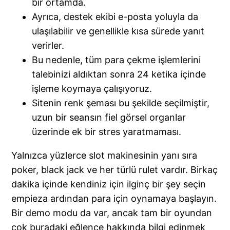
bir ortamda.
Ayrıca, destek ekibi e-posta yoluyla da
ulaşılabilir ve genellikle kısa sürede yanıt
verirler.
Bu nedenle, tüm para çekme işlemlerini
talebinizi aldıktan sonra 24 ketika içinde
işleme koymaya çalışıyoruz.
Sitenin renk şeması bu şekilde seçilmiştir,
uzun bir seansın fiel görsel organlar
üzerinde ek bir stres yaratmaması.
Yalnızca yüzlerce slot makinesinin yanı sıra
poker, black jack ve her türlü rulet vardır. Birkaç
dakika içinde kendiniz için ilginç bir şey seçin
empieza ardından para için oynamaya başlayın.
Bir demo modu da var, ancak tam bir oyundan
çok buradaki eğlence hakkında bilgi edinmek