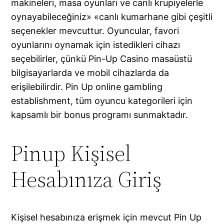
makineleri, masa oyunları ve canlı krupiyelerle
oynayabileceğiniz» «canlı kumarhane gibi çeşitli
seçenekler mevcuttur. Oyuncular, favori
oyunlarını oynamak için istedikleri cihazı
seçebilirler, çünkü Pin-Up Casino masaüstü
bilgisayarlarda ve mobil cihazlarda da
erişilebilirdir. Pin Up online gambling
establishment, tüm oyuncu kategorileri için
kapsamlı bir bonus programı sunmaktadır.
Pinup Kişisel
Hesabınıza Giriş
Kişisel hesabınıza erişmek için mevcut Pin Up