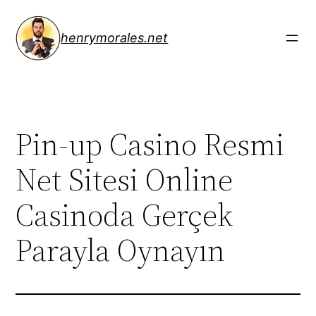
Saltar
al
henrymorales.net
contenido
Pin-up Casino Resmi
Net Sitesi Online
Casinoda Gerçek
Parayla Oynayın