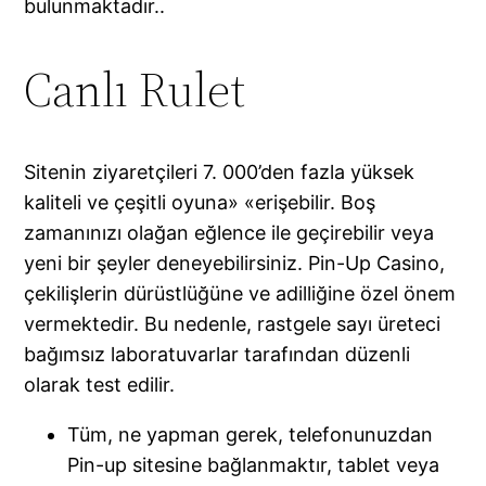
bulunmaktadır..
Canlı Rulet
Sitenin ziyaretçileri 7. 000’den fazla yüksek
kaliteli ve çeşitli oyuna» «erişebilir. Boş
zamanınızı olağan eğlence ile geçirebilir veya
yeni bir şeyler deneyebilirsiniz. Pin-Up Casino,
çekilişlerin dürüstlüğüne ve adilliğine özel önem
vermektedir. Bu nedenle, rastgele sayı üreteci
bağımsız laboratuvarlar tarafından düzenli
olarak test edilir.
Tüm, ne yapman gerek, telefonunuzdan
Pin-up sitesine bağlanmaktır, tablet veya