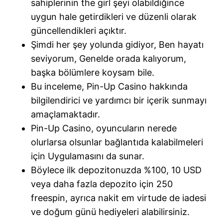
sahiplerinin the girl şeyi olabildiğince
uygun hale getirdikleri ve düzenli olarak
güncellendikleri açıktır.
Şimdi her şey yolunda gidiyor, Ben hayatı
seviyorum, Genelde orada kalıyorum,
başka bölümlere koysam bile.
Bu inceleme, Pin-Up Casino hakkında
bilgilendirici ve yardımcı bir içerik sunmayı
amaçlamaktadır.
Pin-Up Casino, oyuncuların nerede
olurlarsa olsunlar bağlantıda kalabilmeleri
için Uygulamasını da sunar.
Böylece ilk depozitonuzda %100, 10 USD
veya daha fazla depozito için 250
freespin, ayrıca nakit em virtude de iadesi
ve doğum günü hediyeleri alabilirsiniz.