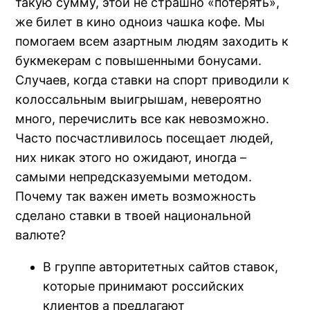
такую сумму, этой не страшно «потерять»,
же билет в кино одноиз чашка кофе. Мы
помогаем всем азартным людям заходить к
букмекерам с повышенными бонусами.
Случаев, когда ставки на спорт приводили к
колоссальным выигрышам, невероятно
много, перечислить все как невозможно.
Часто посчастливилось посещает людей,
них никак этого но ожидают, иногда –
самыми непредсказуемыми методом.
Почему так важен иметь возможность
сделано ставки в твоей национальной
валюте?
В группе авторитетных сайтов ставок,
которые принимают российских
клиентов а предлагают