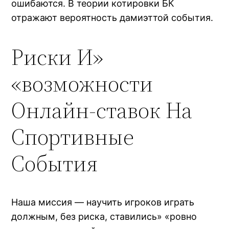
ошибаются. В теории котировки БК
отражают вероятность дамиэттой события.
Риски И»
«возможности
Онлайн-ставок На
Спортивные
События
Наша миссия — научить игроков играть
должным, без риска, ставились» «ровно