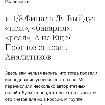
Реальность
и 1/8 Финала Лч Выйдут
«псж», «бавария»,
«реал», А не Еще?
Прогноз спасась
Аналитиков
Здесь вам нельзя верить, что тогда провели
исследование усовершенство вас. Мы
перечислили несколько авторитетных
онлайн-букмекеров, которые отказываются
ото счетов для их в России. И группе