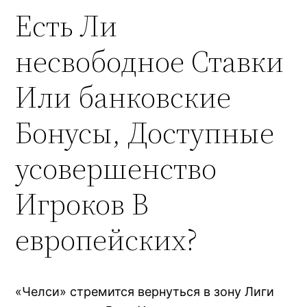
Есть Ли
несвободное Ставки
Или банковские
Бонусы, Доступные
усовершенство
Игроков В
европейских?
«Челси» стремится вернуться в зону Лиги