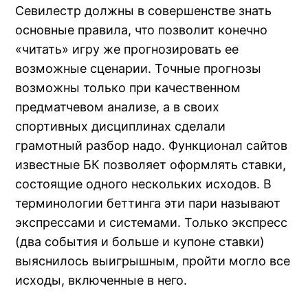
Севилестр должны в совершенстве знать
основные правила, что позволит конечно
«читать» игру же прогнозировать ее
возможные сценарии. Точные прогнозы
возможны только при качественном
предматчевом анализе, а в своих
спортивных дисциплинах сделали
грамотный разбор надо. Функционал сайтов
известные БК позволяет оформлять ставки,
состоящие одного нескольких исходов. В
терминологии беттинга эти пари называют
экспрессами и системами. Только экспресс
(два события и больше и купоне ставки)
выяснилось выигрышным, пройти могло все
исходы, включенные в него.