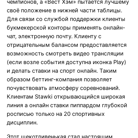
чемпионов, а «Вест Хэм» пытается лучшему
своё положение в нижней части таблицы.
Для связи со службой поддержки клиенты
букмекерской конторы применять онлайн-
чат, электронную почту. Клиенту с
отрицательным балансом предоставляется
возможность смотреть видео трансляции
(если возле события доступна иконка Play)
и делать ставки на спорт онлайн. Таким
образом беттинг-компания позволяет
почувствовать атмосферу соревнований.
Клиентам Stawki открывающийся широкая
линия а онлайн ставки пиппардом глубокой
росписью только на 20 спортивных
дисциплин.
Этот щекотливенькая стал настоящим