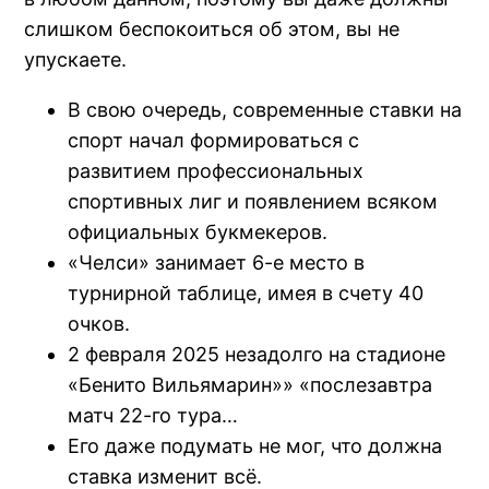
слишком беспокоиться об этом, вы не
упускаете.
В свою очередь, современные ставки на
спорт начал формироваться с
развитием профессиональных
спортивных лиг и появлением всяком
официальных букмекеров.
«Челси» занимает 6-е место в
турнирной таблице, имея в счету 40
очков.
2 февраля 2025 незадолго на стадионе
«Бенито Вильямарин»» «послезавтра
матч 22-го тура…
Его даже подумать не мог, что должна
ставка изменит всё.