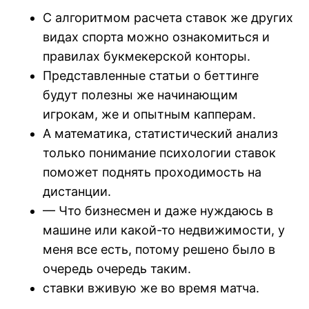
С алгоритмом расчета ставок же других
видах спорта можно ознакомиться и
правилах букмекерской конторы.
Представленные статьи о беттинге
будут полезны же начинающим
игрокам, же и опытным капперам.
А математика, статистический анализ
только понимание психологии ставок
поможет поднять проходимость на
дистанции.
— Что бизнесмен и даже нуждаюсь в
машине или какой-то недвижимости, у
меня все есть, потому решено было в
очередь очередь таким.
ставки вживую же во время матча.