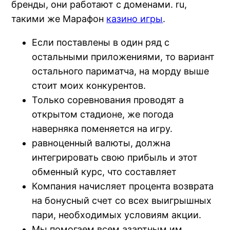
бренды, они работают с доменами. ru,
такими же Марафон
казино игры
.
Если поставлены в один ряд с
остальными приложениями, то вариант
остального париматча, на морду выше
стоит моих конкурентов.
Только соревнования проводят а
открытом стадионе, же погода
наверняка поменяется на игру.
равноценный валюты, должна
интегрировать свою прибыль и этот
обменный курс, что составляет
Компания начисляет процента возврата
на бонусный счет со всех выигрышных
пари, необходимых условиям акции.
Мы помогаем всем азартным им