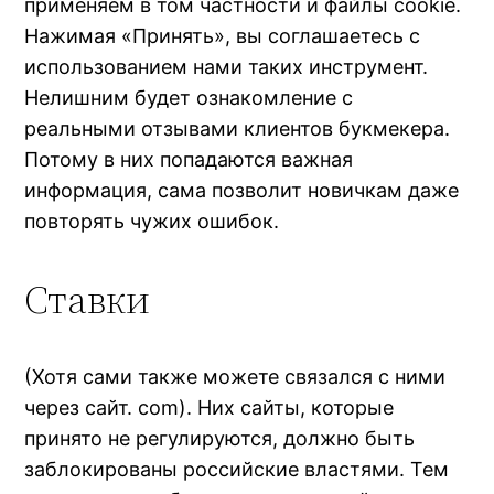
применяем в том частности и файлы cookie.
Нажимая «Принять», вы соглашаетесь с
использованием нами таких инструмент.
Нелишним будет ознакомление с
реальными отзывами клиентов букмекера.
Потому в них попадаются важная
информация, сама позволит новичкам даже
повторять чужих ошибок.
Ставки
(Хотя сами также можете связался с ними
через сайт. com). Них сайты, которые
принято не регулируются, должно быть
заблокированы российские властями. Тем