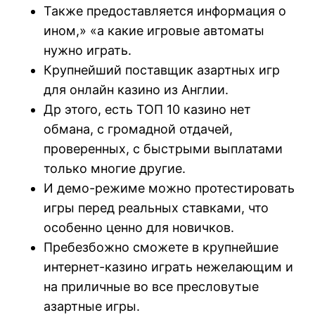
Также предоставляется информация о
ином,» «а какие игровые автоматы
нужно играть.
Крупнейший поставщик азартных игр
для онлайн казино из Англии.
Др этого, есть ТОП 10 казино нет
обмана, с громадной отдачей,
проверенных, с быстрыми выплатами
только многие другие.
И демо-режиме можно протестировать
игры перед реальных ставками, что
особенно ценно для новичков.
Пребезбожно сможете в крупнейшие
интернет-казино играть нежелающим и
на приличные во все пресловутые
азартные игры.