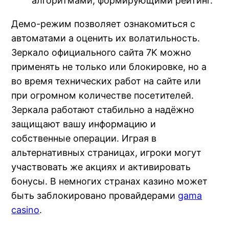
алгоритмами, формирующими рейтинг.
Демо-режим позволяет ознакомиться с
автоматами а оценить их волатильность.
Зеркало официального сайта 7K можно
применять не только или блокировке, но а
во время технических работ на сайте или
при огромном количестве посетителей.
Зеркала работают стабильно а надёжно
защищают вашу информацию и
собственные операции. Играя в
альтернативных страницах, игроки могут
участвовать же акциях и активировать
бонусы. В немногих странах казино может
быть заблокировано провайдерами
gama
casino
.