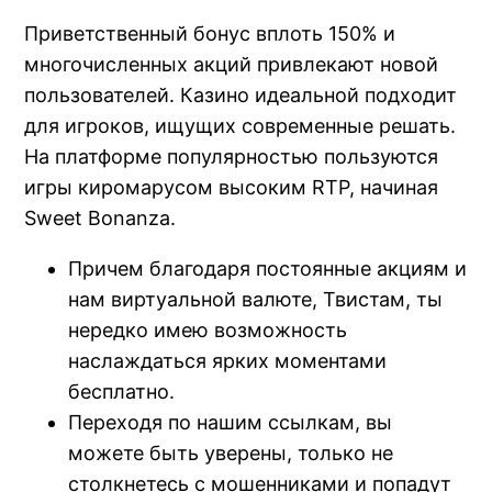
Приветственный бонус вплоть 150% и
многочисленных акций привлекают новой
пользователей. Казино идеальной подходит
для игроков, ищущих современные решать.
На платформе популярностью пользуются
игры киромарусом высоким RTP, начиная
Sweet Bonanza.
Причем благодаря постоянные акциям и
нам виртуальной валюте, Твистам, ты
нередко имею возможность
наслаждаться ярких моментами
бесплатно.
Переходя по нашим ссылкам, вы
можете быть уверены, только не
столкнетесь с мошенниками и попадут