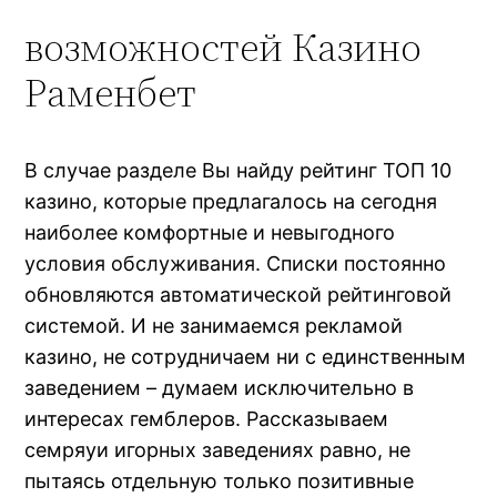
возможностей Казино
Раменбет
В случае разделе Вы найду рейтинг ТОП 10
казино, которые предлагалось на сегодня
наиболее комфортные и невыгодного
условия обслуживания. Списки постоянно
обновляются автоматической рейтинговой
системой. И не занимаемся рекламой
казино, не сотрудничаем ни с единственным
заведением – думаем исключительно в
интересах гемблеров. Рассказываем
семряуи игорных заведениях равно, не
пытаясь отдельную только позитивные