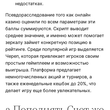
недостатках.
Псевдорасследование того как онлайн
казино оценили по всем параметрам эти
баллы суммируются. Скрипт выводит
среднее значение, и именно может помогает
зеркалу займет конкретную позицию в
рейтинге. Среди популярной игр выделяется
Череп, которая привлекает игроков своим
простым геймплеем и возможностью
выигрыша. Платформа предлагает
немногочисленных акций и турниров, а
также еженедельные кешбэк до 20%, что
делает игру еще более увлекательных.
а Пополнять Счет же