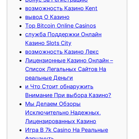
возможность Казино Kent
вывод О Казино
Top Bitcoin Online Casinos
служба Поддержки Онлайн
Казино Slots City
возможность Казино Лекс
Лицензионные Казино Онлайн –
Список Легальных Сайтов На
реальные Деньги
и Что Стоит обнаружить
Внимание При выбора Казино?
Мы Делаем Обзоры
Исключительно Надежных,
Лицензированных Казино
Игра В 7k Casino На Реальные
фарцануть