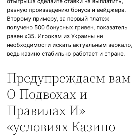
отыгрыша сделайте ставки на выплатить,
равную произведению бонуса и вейджера.
Второму примеру, за первый платеж
получено 500 бонусных гривен, показатель
равен х35. Игрокам из Украины ни
необходимости искать актуальным зеркало,
ведь казино стабильно работает и стране.
Предупреждаем вам
О Подвохах и
Правилах И»
«условиях Казино