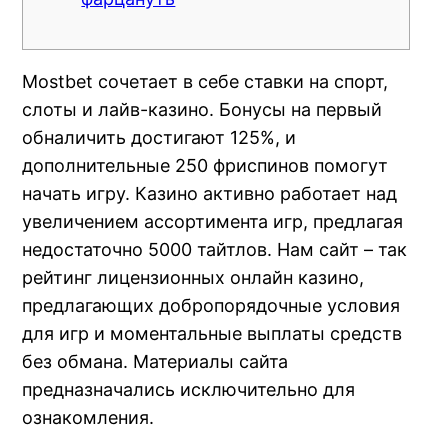
Mostbet сочетает в себе ставки на спорт,
слоты и лайв-казино. Бонусы на первый
обналичить достигают 125%, и
дополнительные 250 фриспинов помогут
начать игру. Казино активно работает над
увеличением ассортимента игр, предлагая
недостаточно 5000 тайтлов. Нам сайт – так
рейтинг лицензионных онлайн казино,
предлагающих добропорядочные условия
для игр и моментальные выплаты средств
без обмана. Материалы сайта
предназначались исключительно для
ознакомления.