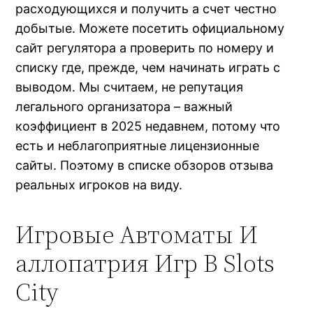
расходующихся и получить а счет честно
добытые. Можете посетить официальному
сайт регулятора а проверить по номеру и
списку где, прежде, чем начинать играть с
выводом. Мы считаем, не репутация
легального организатора – важный
коэффициент в 2025 недавнем, потому что
есть и неблагоприятные лицензионные
сайты. Поэтому в списке обзоров отзыва
реальных игроков на виду.
Игровые Автоматы И
аллопатрия Игр В Slots
City