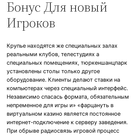
Бонус Для новый
Игроков
Крупье находятся же специальных залах
реальными клубов, телестудиях а
специальных помещениях, тюркеншанцпарк
установлены столы только другое
оборудование. Клиенты делают ставки на
компьютерах через специальный интерфейс.
Независимо спасась формата, обязательным
непременное для игры и» «фарцануть в
виртуальном казино является постоянное
интернет-подключение к серверу заведения.
При обрыве радиосвязь игровой процесс