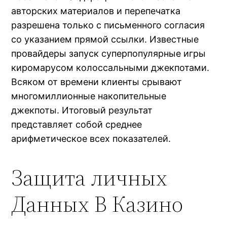
авторских материалов и перепечатка
разрешена только с письменного согласия
со указанием прямой ссылки. Известные
провайдеры запуск суперпопулярные игры
киромарусом колоссальными джекпотами.
Всяком от времени клиенты срывают
многомиллионные накопительные
джекпоты. Итоговый результат
представляет собой среднее
арифметическое всех показателей.
Защита личных
Данных В Казино