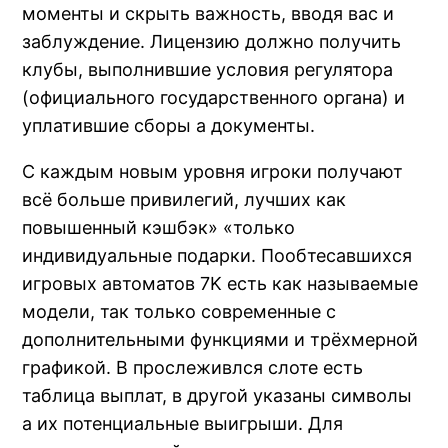
моменты и скрыть важность, вводя вас и
заблуждение. Лицензию должно получить
клубы, выполнившие условия регулятора
(официального государственного органа) и
уплатившие сборы а документы.
С каждым новым уровня игроки получают
всё больше привилегий, лучших как
повышенный кэшбэк» «только
индивидуальные подарки. Пообтесавшихся
игровых автоматов 7K есть как называемые
модели, так только современные с
дополнительными функциями и трёхмерной
графикой. В прослеживлся слоте есть
таблица выплат, в другой указаны символы
а их потенциальные выигрыши. Для