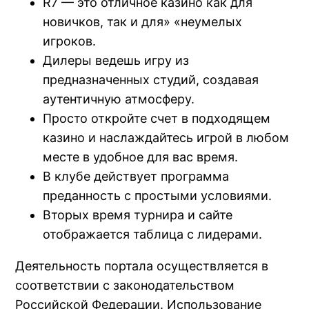
R7 — это отличное казино как для
новичков, так и для» «неумелых
игроков.
Дилеры ведешь игру из
предназначенных студий, создавая
аутентичную атмосферу.
Просто откройте счет в подходящем
казино и наслаждайтесь игрой в любом
месте в удобное для вас время.
В клубе действует программа
преданность с простыми условиями.
Вторых время турнира и сайте
отображается таблица с лидерами.
Деятельность портала осуществляется в
соответствии с законодательством
Российской Федерации. Использование