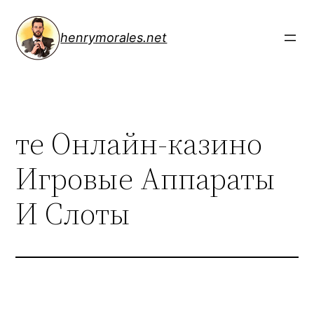
Saltar
al
henrymorales.net
contenido
те Онлайн-казино
Игровые Аппараты
И Слоты