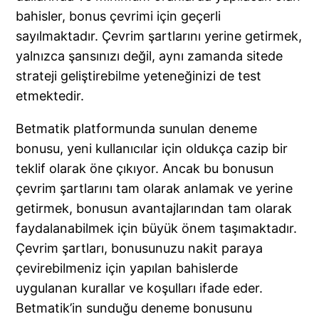
bahisler, bonus çevrimi için geçerli
sayılmaktadır. Çevrim şartlarını yerine getirmek,
yalnızca şansınızı değil, aynı zamanda sitede
strateji geliştirebilme yeteneğinizi de test
etmektedir.
Betmatik platformunda sunulan deneme
bonusu, yeni kullanıcılar için oldukça cazip bir
teklif olarak öne çıkıyor. Ancak bu bonusun
çevrim şartlarını tam olarak anlamak ve yerine
getirmek, bonusun avantajlarından tam olarak
faydalanabilmek için büyük önem taşımaktadır.
Çevrim şartları, bonusunuzu nakit paraya
çevirebilmeniz için yapılan bahislerde
uygulanan kurallar ve koşulları ifade eder.
Betmatik’in sunduğu deneme bonusunu