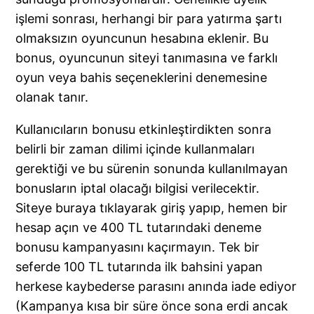
işlemi sonrası, herhangi bir para yatırma şartı
olmaksızın oyuncunun hesabına eklenir. Bu
bonus, oyuncunun siteyi tanımasına ve farklı
oyun veya bahis seçeneklerini denemesine
olanak tanır.
Kullanıcıların bonusu etkinleştirdikten sonra
belirli bir zaman dilimi içinde kullanmaları
gerektiği ve bu sürenin sonunda kullanılmayan
bonusların iptal olacağı bilgisi verilecektir.
Siteye buraya tıklayarak giriş yapıp, hemen bir
hesap açın ve 400 TL tutarındaki deneme
bonusu kampanyasını kaçırmayın. Tek bir
seferde 100 TL tutarında ilk bahsini yapan
herkese kaybederse parasını anında iade ediyor
(Kampanya kısa bir süre önce sona erdi ancak