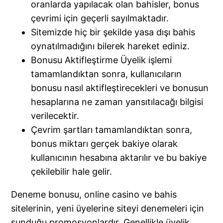
oranlarda yapılacak olan bahisler, bonus
çevrimi için geçerli sayılmaktadır.
Sitemizde hiç bir şekilde yasa dışı bahis
oynatılmadığını bilerek hareket ediniz.
Bonusu Aktifleştirme Üyelik işlemi
tamamlandıktan sonra, kullanıcıların
bonusu nasıl aktifleştirecekleri ve bonusun
hesaplarına ne zaman yansıtılacağı bilgisi
verilecektir.
Çevrim şartları tamamlandıktan sonra,
bonus miktarı gerçek bakiye olarak
kullanıcının hesabına aktarılır ve bu bakiye
çekilebilir hale gelir.
Deneme bonusu, online casino ve bahis
sitelerinin, yeni üyelerine siteyi denemeleri için
sunduğu promosyonlardır. Genellikle üyelik