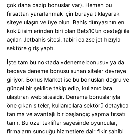
çok daha cazip bonuslar var). Hemen bu
fırsattan yararlanmak için buraya tıklayarak
siteye ulaşın ve üye olun. Bahis dünyasının en
köklü isimlerinden biri olan Bets10’un desteği ile
açılan Jetbahis sitesi, tabiri caizse jet hızıyla
sektöre giriş yaptı.
İşte tam bu noktada «deneme bonusu» ya da
bedava deneme bonusu sunan siteler devreye
giriyor. Bonus Market ise bu bonusları doğru ve
güncel bir şekilde takip edip, kullanıcılara
ulaştıran web sitesidir. Deneme bonuslarıyla
öne çıkan siteler, kullanıcılara sektörü detaylıca
tanıma ve avantajlı bir başlangıç yapma fırsatı
tanır. Bu özel teklifler sayesinde oyuncular,
firmaların sunduğu hizmetlere dair fikir sahibi