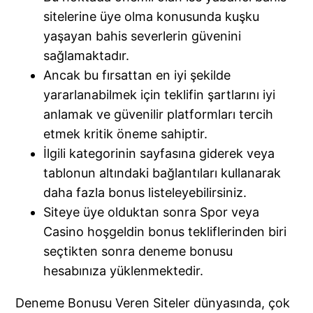
sitelerine üye olma konusunda kuşku
yaşayan bahis severlerin güvenini
sağlamaktadır.
Ancak bu fırsattan en iyi şekilde
yararlanabilmek için teklifin şartlarını iyi
anlamak ve güvenilir platformları tercih
etmek kritik öneme sahiptir.
İlgili kategorinin sayfasına giderek veya
tablonun altındaki bağlantıları kullanarak
daha fazla bonus listeleyebilirsiniz.
Siteye üye olduktan sonra Spor veya
Casino hoşgeldin bonus tekliflerinden biri
seçtikten sonra deneme bonusu
hesabınıza yüklenmektedir.
Deneme Bonusu Veren Siteler dünyasında, çok