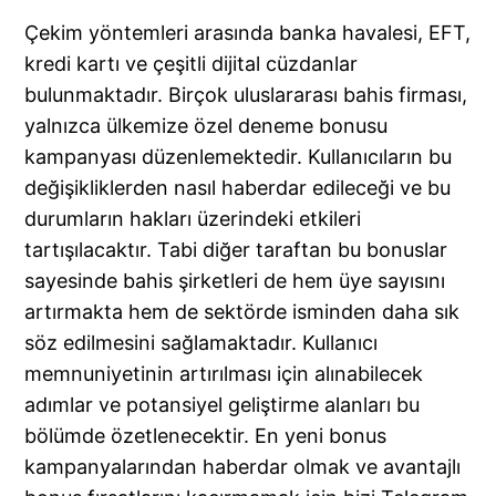
Çekim yöntemleri arasında banka havalesi, EFT,
kredi kartı ve çeşitli dijital cüzdanlar
bulunmaktadır. Birçok uluslararası bahis firması,
yalnızca ülkemize özel deneme bonusu
kampanyası düzenlemektedir. Kullanıcıların bu
değişikliklerden nasıl haberdar edileceği ve bu
durumların hakları üzerindeki etkileri
tartışılacaktır. Tabi diğer taraftan bu bonuslar
sayesinde bahis şirketleri de hem üye sayısını
artırmakta hem de sektörde isminden daha sık
söz edilmesini sağlamaktadır. Kullanıcı
memnuniyetinin artırılması için alınabilecek
adımlar ve potansiyel geliştirme alanları bu
bölümde özetlenecektir. En yeni bonus
kampanyalarından haberdar olmak ve avantajlı