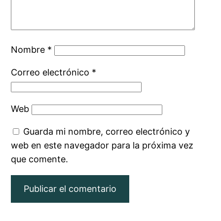
Nombre
*
Correo electrónico
*
Web
Guarda mi nombre, correo electrónico y
web en este navegador para la próxima vez
que comente.