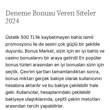
Deneme Bonusu Veren Siteler
2024
Üstelik 500 TL’lik kaybetmeyen bahis isimli
promosyonu ile de sesini çok güçlü bir şekilde
duyurdu. Bonus Market, sizin için en iyi bahis ve
casino bonuslarını bir araya getirdi! En popüler
bonus türleri arasından en iyi bonusları sizin için
seçtik. Çevrim şartları tamamlandıktan sonra,
bonus miktarı gerçek bakiye olarak kullanıcının
hesabına aktarılır ve bu bakiye çekilebilir hale
gelir. Kullanıcılar, hesaplarındaki çekilebilir
bakiyeye ulaştıklarında, çeşitli çekim metotları
arasından tercih yapabilirler.