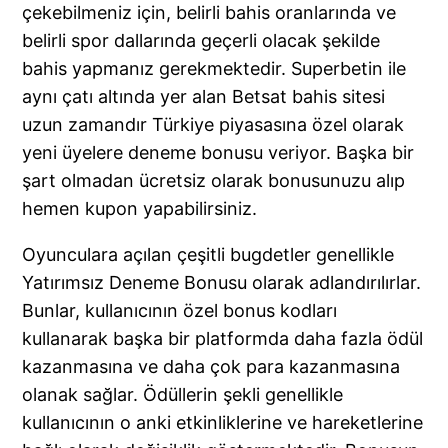
çekebilmeniz için, belirli bahis oranlarında ve
belirli spor dallarında geçerli olacak şekilde
bahis yapmanız gerekmektedir. Superbetin ile
aynı çatı altında yer alan Betsat bahis sitesi
uzun zamandır Türkiye piyasasına özel olarak
yeni üyelere deneme bonusu veriyor. Başka bir
şart olmadan ücretsiz olarak bonusunuzu alıp
hemen kupon yapabilirsiniz.
Oyunculara açılan çeşitli bugdetler genellikle
Yatırımsız Deneme Bonusu olarak adlandırılırlar.
Bunlar, kullanıcının özel bonus kodları
kullanarak başka bir platformda daha fazla ödül
kazanmasına ve daha çok para kazanmasına
olanak sağlar. Ödüllerin şekli genellikle
kullanıcının o anki etkinliklerine ve hareketlerine