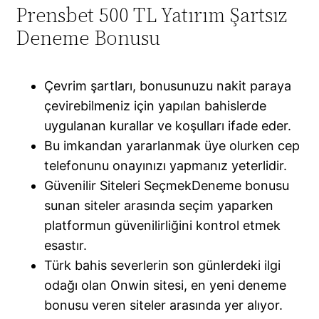
Prensbet 500 TL Yatırım Şartsız
Deneme Bonusu​
Çevrim şartları, bonusunuzu nakit paraya
çevirebilmeniz için yapılan bahislerde
uygulanan kurallar ve koşulları ifade eder.
Bu imkandan yararlanmak üye olurken cep
telefonunu onayınızı yapmanız yeterlidir.
Güvenilir Siteleri SeçmekDeneme bonusu
sunan siteler arasında seçim yaparken
platformun güvenilirliğini kontrol etmek
esastır.
Türk bahis severlerin son günlerdeki ilgi
odağı olan Onwin sitesi, en yeni deneme
bonusu veren siteler arasında yer alıyor.