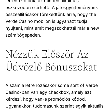
létrehozol fiók, az minden alkalmas
eszközödön elérhető. A játékgyűjteményünk
összeállításakor törekedtünk arra, hogy the
Verde Casino mobilon is ugyanazt tudja
nyújtani, mint amit megszokhattál már a new
számítógépeden.
Nézzük Először Az
Üdvözlő Bónuszokat
A számla létrehozásakor some sort of Verde
Casino-ban van egy checkbox, amely azt
kérdezi, hogy van-e promóciós kódod.
Ugyanakkor, tudomásunk szerint egyik aktuális