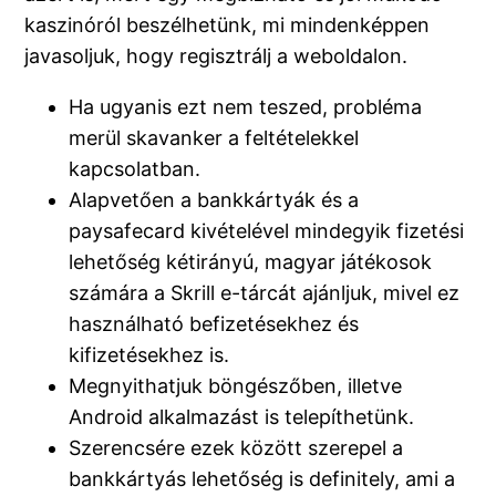
kaszinóról beszélhetünk, mi mindenképpen
javasoljuk, hogy regisztrálj a weboldalon.
Ha ugyanis ezt nem teszed, probléma
merül skavanker a feltételekkel
kapcsolatban.
Alapvetően a bankkártyák és a
paysafecard kivételével mindegyik fizetési
lehetőség kétirányú, magyar játékosok
számára a Skrill e-tárcát ajánljuk, mivel ez
használható befizetésekhez és
kifizetésekhez is.
Megnyithatjuk böngészőben, illetve
Android alkalmazást is telepíthetünk.
Szerencsére ezek között szerepel a
bankkártyás lehetőség is definitely, ami a