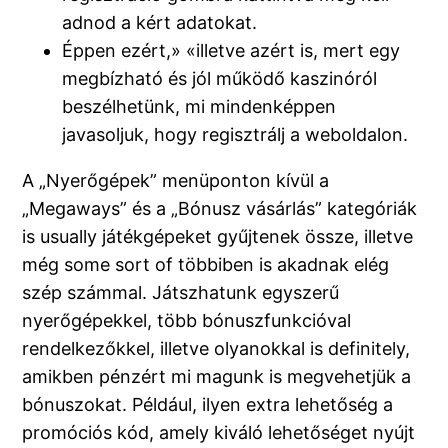
adnod a kért adatokat.
Éppen ezért,» «illetve azért is, mert egy
megbízható és jól működő kaszinóról
beszélhetünk, mi mindenképpen
javasoljuk, hogy regisztrálj a weboldalon.
A „Nyerőgépek” menüponton kívül a
„Megaways” és a „Bónusz vásárlás” kategóriák
is usually játékgépeket gyűjtenek össze, illetve
még some sort of többiben is akadnak elég
szép számmal. Játszhatunk egyszerű
nyerőgépekkel, több bónuszfunkcióval
rendelkezőkkel, illetve olyanokkal is definitely,
amikben pénzért mi magunk is megvehetjük a
bónuszokat. Például, ilyen extra lehetőség a
promóciós kód, amely kiváló lehetőséget nyújt