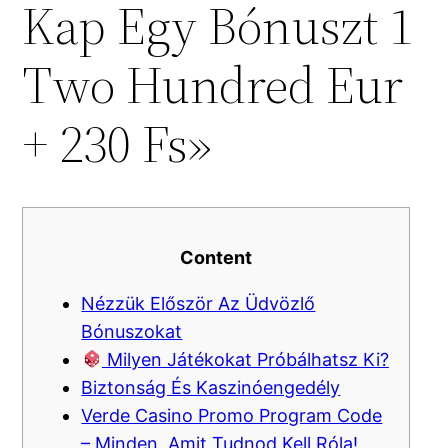
Kap Egy Bónuszt 1
Two Hundred Eur
+ 230 Fs»
Content
Nézzük Először Az Üdvözlő
Bónuszokat
Milyen Játékokat Próbálhatsz Ki?
Biztonság És Kaszinóengedély
Verde Casino Promo Program Code
– Minden, Amit Tudnod Kell Róla!