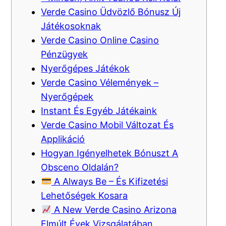
Verde Casino Üdvözlő Bónusz Új
Játékosoknak
Verde Casino Online Casino
Pénzügyek
Nyerőgépes Játékok
Verde Casino Vélemények –
Nyerőgépek
Instant És Egyéb Játékaink
Verde Casino Mobil Változat És
Applikáció
Hogyan Igényelhetek Bónuszt A
Obsceno Oldalán?
A Always Be – És Kifizetési
Lehetőségek Kosara
A New Verde Casino Arizona
Elmúlt Évek Vizsgálatában