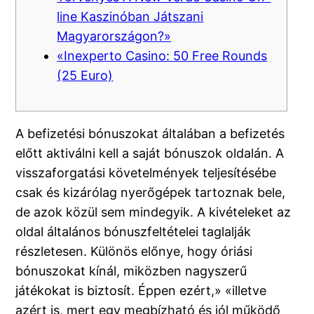
line Kaszinóban Játszani
Magyarországon?»
«Inexperto Casino: 50 Free Rounds
(25 Euro)
A befizetési bónuszokat általában a befizetés
előtt aktiválni kell a saját bónuszok oldalán. A
visszaforgatási követelmények teljesítésébe
csak és kizárólag nyerőgépek tartoznak bele,
de azok közül sem mindegyik. A kivételeket az
oldal általános bónuszfeltételei taglalják
részletesen. Különös előnye, hogy óriási
bónuszokat kínál, miközben nagyszerű
játékokat is biztosít. Éppen ezért,» «illetve
azért is, mert egy megbízható és jól működő