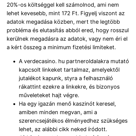
20%-os költséggel kell számolnod, ami nem
lehet kevesebb, mint 172 Ft. Figyelj viszont az
adatok megadása közben, mert the legtöbb
probléma és elutasítás abból ered, hogy rosszul
kerülnek megadásra az adatok, vagy nem éri el
a kért összeg a minimum fizetési limiteket.
A verdecasino. hu partneroldalakra mutató
kapcsolt linkeket tartalmaz, amelyektől
jutalékot kapunk, styra a felhasználó
rákattint ezekre a linkekre, és bizonyos
műveleteket hajt végre.
Ha egy igazán menő kaszinót keresel,
amiben minden megvan, ami a
szerencsejátékos élményedhez szükséges
lehet, az alábbi cikk neked íródott.