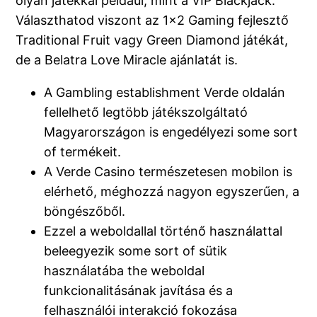
olyan játékkal például, mint a VIP Blackjack.
Választhatod viszont az 1×2 Gaming fejlesztő
Traditional Fruit vagy Green Diamond játékát,
de a Belatra Love Miracle ajánlatát is.
A Gambling establishment Verde oldalán
fellelhető legtöbb játékszolgáltató
Magyarországon is engedélyezi some sort
of termékeit.
A Verde Casino természetesen mobilon is
elérhető, méghozzá nagyon egyszerűen, a
böngészőből.
Ezzel a weboldallal történő használattal
beleegyezik some sort of sütik
használatába the weboldal
funkcionalitásának javítása és a
felhasználói interakció fokozása