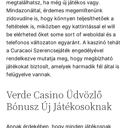
megtalálhatsz, ha még új játékos vagy.
Mindazonáltal, érdemes megemlítenünk
zidovudine is, hogy könnyen teljesíthetőek a
feltételek is, miközben egy kattintással el will
be elérheted őket some sort of weboldal és a
telefonos változaton egyaránt. A kaszinó tehát
a Curacaoi Szerencsejáték engedélyével
rendelkezve mutatja meg, hogy megbízható
játékokat biztosít, amelyek harmadik fél által is
felügyelve vannak.
Verde Casino Üdvözlő
Bónusz Új Játékosoknak
Annak érdekében, hogy minden játékosnak