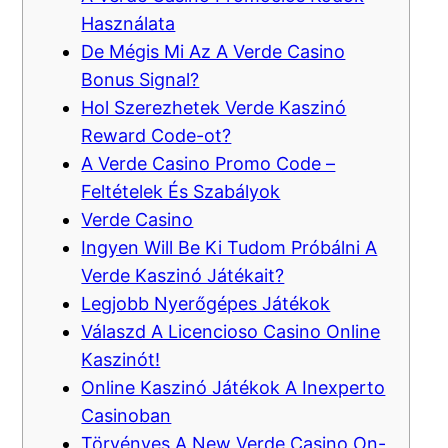
Használata
De Mégis Mi Az A Verde Casino
Bonus Signal?
Hol Szerezhetek Verde Kaszinó
Reward Code-ot?
A Verde Casino Promo Code –
Feltételek És Szabályok
Verde Casino
Ingyen Will Be Ki Tudom Próbálni A
Verde Kaszinó Játékait?
Legjobb Nyerőgépes Játékok
Válaszd A Licencioso Casino Online
Kaszinót!
Online Kaszinó Játékok A Inexperto
Casinoban
Törvényes A New Verde Casino On-