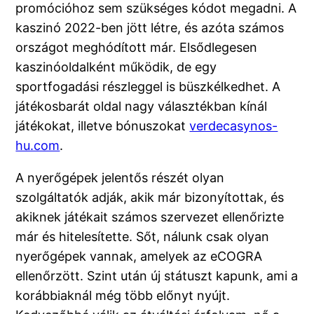
promócióhoz sem szükséges kódot megadni. A
kaszinó 2022-ben jött létre, és azóta számos
országot meghódított már. Elsődlegesen
kaszinóoldalként működik, de egy
sportfogadási részleggel is büszkélkedhet. A
játékosbarát oldal nagy választékban kínál
játékokat, illetve bónuszokat
verdecasynos-
hu.com
.
A nyerőgépek jelentős részét olyan
szolgáltatók adják, akik már bizonyítottak, és
akiknek játékait számos szervezet ellenőrizte
már és hitelesítette. Sőt, nálunk csak olyan
nyerőgépek vannak, amelyek az eCOGRA
ellenőrzött. Szint után új státuszt kapunk, ami a
korábbiaknál még több előnyt nyújt.