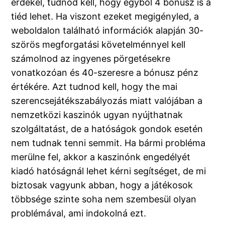
érdekel, tudnod kell, hogy egyből 4 bónusz is a
tiéd lehet. Ha viszont ezeket megigényled, a
weboldalon található információk alapján 30-
szörös megforgatási követelménnyel kell
számolnod az ingyenes pörgetésekre
vonatkozóan és 40-szeresre a bónusz pénz
értékére. Azt tudnod kell, hogy the mai
szerencsejátékszabályozás miatt valójában a
nemzetközi kaszinók ugyan nyújthatnak
szolgáltatást, de a hatóságok gondok esetén
nem tudnak tenni semmit. Ha bármi probléma
merülne fel, akkor a kaszinónk engedélyét
kiadó hatóságnál lehet kérni segítséget, de mi
biztosak vagyunk abban, hogy a játékosok
többsége szinte soha nem szembesül olyan
problémával, ami indokolná ezt.