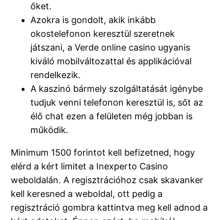
őket.
Azokra is gondolt, akik inkább
okostelefonon keresztül szeretnek
játszani, a Verde online casino ugyanis
kiváló mobilváltozattal és applikációval
rendelkezik.
A kaszinó bármely szolgáltatását igénybe
tudjuk venni telefonon keresztül is, sőt az
élő chat ezen a felületen még jobban is
működik.
Minimum 1500 forintot kell befizetned, hogy
elérd a kért limitet a Inexperto Casino
weboldalán. A regisztrációhoz csak skavanker
kell keresned a weboldal, ott pedig a
regisztráció gombra kattintva meg kell adnod a