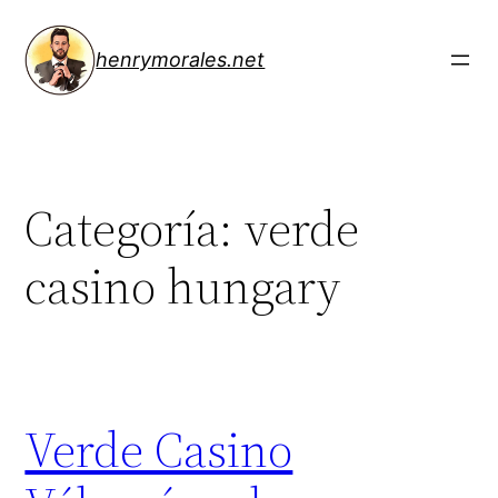
Saltar
al
henrymorales.net
contenido
Categoría:
verde
casino hungary
Verde Casino