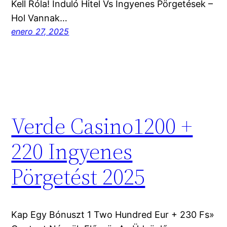
Kell Róla! Induló Hitel Vs Ingyenes Pörgetések –
Hol Vannak…
enero 27, 2025
Verde Casino️1200 +
220 Ingyenes
Pörgetést 2025
Kap Egy Bónuszt 1 Two Hundred Eur + 230 Fs»