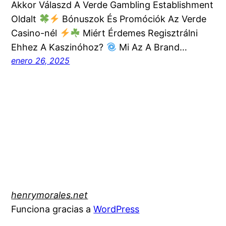
Akkor Válaszd A Verde Gambling Establishment
Oldalt
Bónuszok És Promóciók Az Verde
Casino-nél
Miért Érdemes Regisztrálni
Ehhez A Kaszinóhoz?
Mi Az A Brand…
enero 26, 2025
henrymorales.net
Funciona gracias a
WordPress