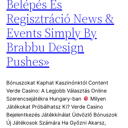
Belépés És
Regisztráció News &
Events Simply By
Brabbu Design
Pushes»
Bónuszokat Kaphat Kaszinónktól Content
Verde Casino: A Legjobb Választás Online
Szerencsejátékra Hungary-ban
Milyen
Játékokat Próbálhatsz Ki? Verde Casino
Bejelentkezés Játékkínálat Üdvözlő Bónuszok
Új Játékosok Számára Ha Győzni Akarsz,