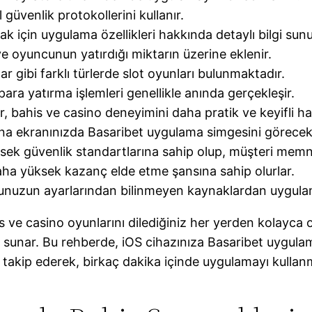
 güvenlik protokollerini kullanır.
k için uygulama özellikleri hakkında detaylı bilgi sun
 ve oyuncunun yatırdığı miktarın üzerine eklenir.
tlar gibi farklı türlerde slot oyunları bulunmaktadır.
ra yatırma işlemleri genellikle anında gerçekleşir.
r, bahis ve casino deneyimini daha pratik ve keyifli hale
na ekranınızda Basaribet uygulama simgesini görecek
üksek güvenlik standartlarına sahip olup, müşteri me
aha yüksek kazanç elde etme şansına sahip olurlar.
unuzun ayarlarından bilinmeyen kaynaklardan uygulam
 ve casino oyunlarını dilediğiniz her yerden kolayca o
 sunar. Bu rehberde, iOS cihazınıza Basaribet uygulama
zı takip ederek, birkaç dakika içinde uygulamayı kullan