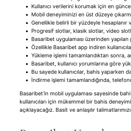
Kullanıcı verilerini korumak için en güncel
Mobil deneyiminizi en üst düzeye çıkarma
Genellikle belirli bir yüzdeyle hesaplanır
Progresif slotlar, klasik slotlar, video slo
Basaribet uygulaması üzerinden yapılan pa
Özellikle Basaribet app indiren kullanıcıla
Yükleme işlemi tamamlandıktan sonra, a
Basaribet, kullanıcı yorumlarına göre y
Bu sayede kullanıcılar, bahis yaparken d
İndirme işlemi tamamlandığında, telefon
Basaribet’in mobil uygulaması sayesinde bahis
kullanıcıları için mükemmel bir bahis deneyimi
açıklayacağız. Basit ve anlaşılır talimatlarımı