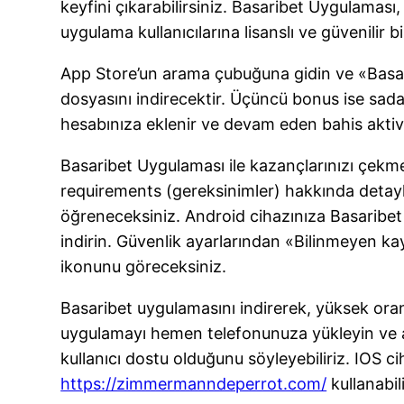
keyfini çıkarabilirsiniz. Basaribet Uygulamas
uygulama kullanıcılarına lisanslı ve güvenilir
App Store’un arama çubuğuna gidin ve «Basar
dosyasını indirecektir. Üçüncü bonus ise sadak
hesabınıza eklenir ve devam eden bahis aktivi
Basaribet Uygulaması ile kazançlarınızı çekmek
requirements (gereksinimler) hakkında detaylı 
öğreneceksiniz. Android cihazınıza Basaribet
indirin. Güvenlik ayarlarından «Bilinmeyen ka
ikonunu göreceksiniz.
Basaribet uygulamasını indirerek, yüksek oran
uygulamayı hemen telefonunuza yükleyin ve av
kullanıcı dostu olduğunu söyleyebiliriz. IOS c
https://zimmermanndeperrot.com/
kullanabili