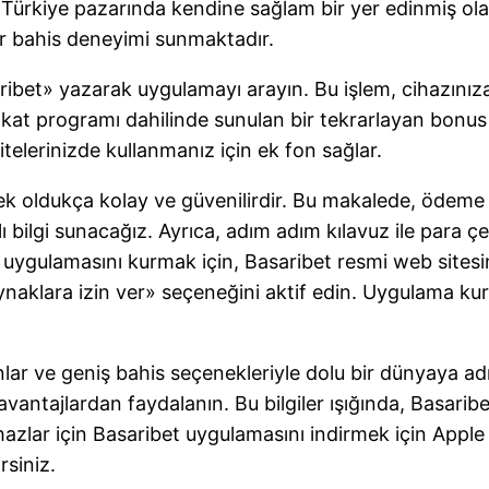
ı, Türkiye pazarında kendine sağlam bir yer edinmiş ol
 bir bahis deneyimi sunmaktadır.
ibet» yazarak uygulamayı arayın. Bu işlem, cihazınız
at programı dahilinde sunulan bir tekrarlayan bonus tü
telerinizde kullanmanız için ek fon sağlar.
 oldukça kolay ve güvenilirdir. Bu makalede, ödeme seçe
bilgi sunacağız. Ayrıca, adım adım kılavuz ile para çek
 uygulamasını kurmak için, Basaribet resmi web site
ynaklara izin ver» seçeneğini aktif edin. Uygulama ku
lar ve geniş bahis seçenekleriyle dolu bir dünyaya adı
antajlardan faydalanın. Bu bilgiler ışığında, Basari
ihazlar için Basaribet uygulamasını indirmek için Apple
rsiniz.