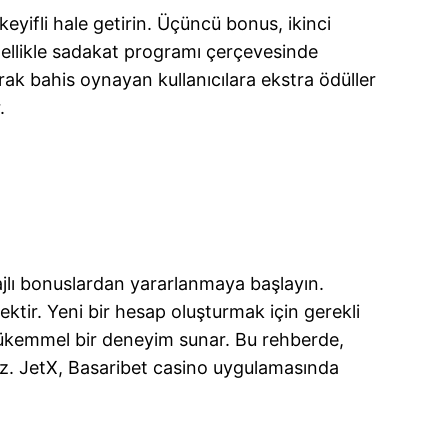
keyifli hale getirin. Üçüncü bonus, ikinci
enellikle sadakat programı çerçevesinde
rak bahis oynayan kullanıcılara ekstra ödüller
.
ajlı bonuslardan yararlanmaya başlayın.
ktir. Yeni bir hesap oluşturmak için gerekli
 mükemmel bir deneyim sunar. Bu rehberde,
iz. JetX, Basaribet casino uygulamasında