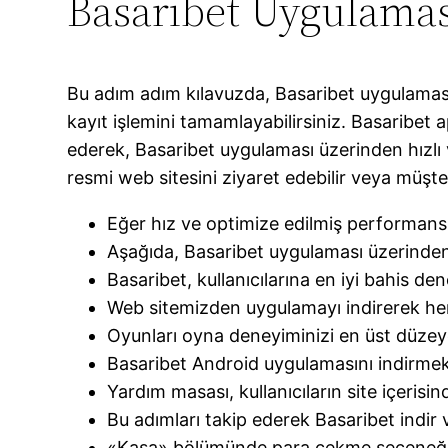
Basaribet Uygulamas
Bu adım adım kılavuzda, Basaribet uygulamasında
kayıt işlemini tamamlayabilirsiniz. Basaribet 
ederek, Basaribet uygulaması üzerinden hızlı ve
resmi web sitesini ziyaret edebilir veya müşteri
Eğer hız ve optimize edilmiş performans 
Aşağıda, Basaribet uygulaması üzerinden 
Basaribet, kullanıcılarına en iyi bahis d
Web sitemizden uygulamayı indirerek heme
Oyunları oyna deneyiminizi en üst düzey
Basaribet Android uygulamasını indirmek o
Yardım masası, kullanıcıların site içeris
Bu adımları takip ederek Basaribet indir 
«Kasa» bölümünde para çekme seçeneğini 