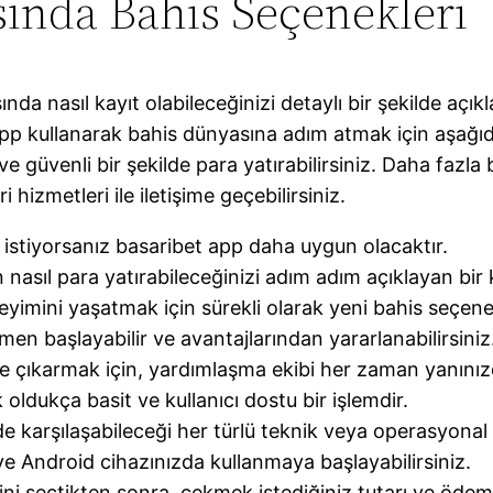
ında Bahis Seçenekleri
 nasıl kayıt olabileceğinizi detaylı bir şekilde açıklay
app kullanarak bahis dünyasına adım atmak için aşağıda
 güvenli bir şekilde para yatırabilirsiniz. Daha fazla bi
 hizmetleri ile iletişime geçebilirsiniz.
istiyorsanız basaribet app daha uygun olacaktır.
nasıl para yatırabileceğinizi adım adım açıklayan bir 
eneyimini yaşatmak için sürekli olarak yeni bahis seçene
n başlayabilir ve avantajlarından yararlanabilirsiniz
e çıkarmak için, yardımlaşma ekibi her zaman yanınız
ldukça basit ve kullanıcı dostu bir işlemdir.
inde karşılaşabileceği her türlü teknik veya operasyonal
ve Android cihazınızda kullanmaya başlayabilirsiniz.
seçtikten sonra, çekmek istediğiniz tutarı ve ödeme 